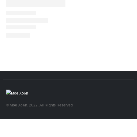
ART
eurodanvest
FIMO Креативни Сетови
hobi
kids
markers
pasteli
pigmentlineri
polymerclay
portret
rapitografi
sketch
staedtler
umetnost
АРТ
Дизајн и Техничко Цртање
Моливи
Фломастери Маркери
архитектура
боење
бои
боици
глина
деца
полимерна глина фимо
фајнлајнери
цртање
четки
© Мое Хоби. 2022. All Rights Reserved