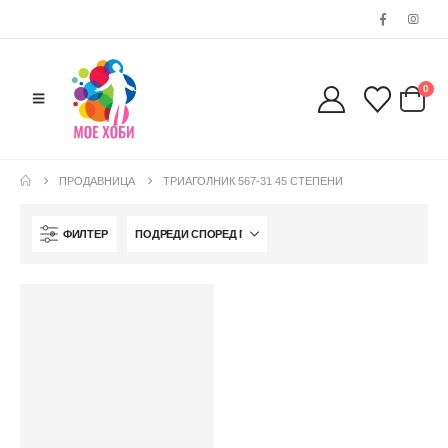
0038977640534
EMAIL:
contact@moehobi.mk
РАБОТНО ВРЕМЕ:
0
Пон - Саб / 09:00 - 21:00
ПРОДАВНИЦА
ТРИАГОЛНИК 567-31 45 СТЕПЕНИ
ЛИНКОВИ
ФИЛТЕР
Услови за користење
Големопродажба
Кариера
За нас
Рекламации
Заштита на податоци
Нашите локации
ПОПУЛАРНИ ТАГОВИ