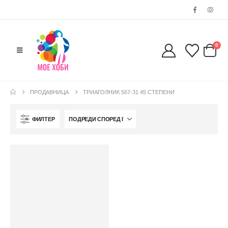
0038977640534
EMAIL:
contact@moehobi.mk
РАБОТНО ВРЕМЕ:
0
Пон - Саб / 09:00 - 21:00
ПРОДАВНИЦА
ТРИАГОЛНИК 567-31 45 СТЕПЕНИ
ЛИНКОВИ
ФИЛТЕР
Услови за користење
Големопродажба
Кариера
За нас
Рекламации
Заштита на податоци
Нашите локации
ПОПУЛАРНИ ТАГОВИ