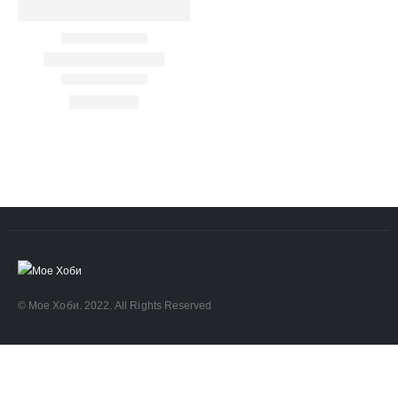
ART
eurodanvest
FIMO Креативни Сетови
hobi
kids
markers
pasteli
pigmentlineri
polymerclay
portret
rapitografi
sketch
staedtler
umetnost
АРТ
Дизајн и Техничко Цртање
Моливи
Фломастери Маркери
архитектура
боење
бои
боици
глина
деца
полимерна глина фимо
фајнлајнери
цртање
четки
© Мое Хоби. 2022. All Rights Reserved