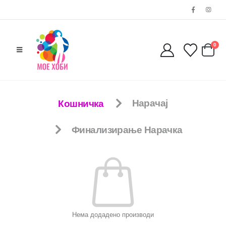
0038977640534
EMAIL:
contact@moehobi.mk
РАБОТНО ВРЕМЕ:
0
Пон - Саб / 09:00 - 21:00
Кошничка
Нарачај
ЛИНКОВИ
Финализирање Нарачка
Услови за користење
Големопродажба
Кариера
За нас
Рекламации
Заштита на податоци
Нашите локации
Нема додадено производи
ПОПУЛАРНИ ТАГОВИ