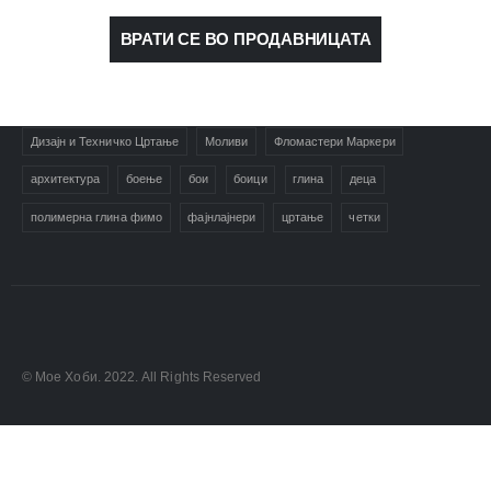
ART
eurodanvest
FIMO Креативни Сетови
hobi
kids
ВРАТИ СЕ ВО ПРОДАВНИЦАТА
markers
pasteli
pigmentlineri
polymerclay
portret
rapitografi
sketch
staedtler
umetnost
АРТ
Дизајн и Техничко Цртање
Моливи
Фломастери Маркери
архитектура
боење
бои
боици
глина
деца
полимерна глина фимо
фајнлајнери
цртање
четки
© Мое Хоби. 2022. All Rights Reserved