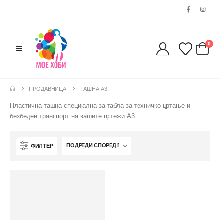
0038977640534
EMAIL:
contact@moehobi.mk
РАБОТНО ВРЕМЕ:
0
Пон - Саб / 09:00 - 21:00
ПРОДАВНИЦА
ТАШНА А3
ЛИНКОВИ
Пластична ташна специјална за табла за техничко цртање и
безбеден транспорт на вашите цртежи А3.
Услови за користење
Големопродажба
Кариера
ФИЛТЕР
За нас
Рекламации
Заштита на податоци
Нашите локации
ПОПУЛАРНИ ТАГОВИ