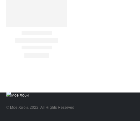
ART
eurodanvest
FIMO Креативни Сетови
hobi
kids
markers
pasteli
pigmentlineri
polymerclay
portret
rapitografi
sketch
staedtler
umetnost
АРТ
Дизајн и Техничко Цртање
Моливи
Фломастери Маркери
архитектура
боење
бои
боици
глина
деца
полимерна глина фимо
фајнлајнери
цртање
четки
© Мое Хоби. 2022. All Rights Reserved