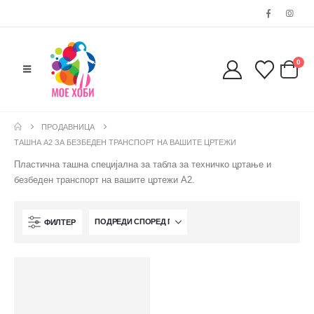
0038977640534
EMAIL:
contact@moehobi.mk
РАБОТНО ВРЕМЕ:
0
Пон - Саб / 09:00 - 21:00
ПРОДАВНИЦА
ТАШНА А2 ЗА БЕЗБЕДЕН ТРАНСПОРТ НА ВАШИТЕ ЦРТЕЖИ
ЛИНКОВИ
Пластична ташна специјална за табла за техничко цртање и
Услови за користење
безбеден транспорт на вашите цртежи А2.
Големопродажба
Кариера
За нас
ФИЛТЕР
Рекламации
Заштита на податоци
Нашите локации
ПОПУЛАРНИ ТАГОВИ