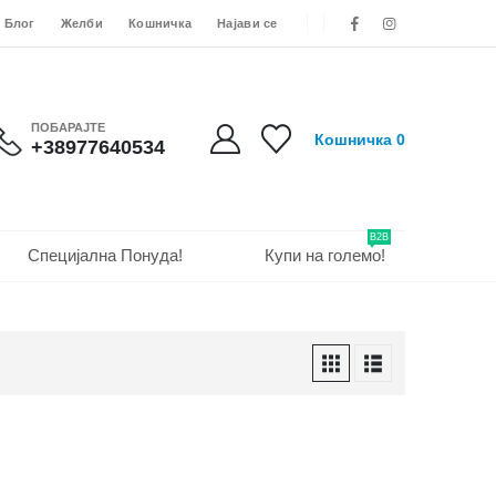
Блог
Желби
Кошничка
Најави се
ПОБАРАЈТЕ
Кошничка
0
+38977640534
B2B
Специјална Понуда!
Купи на големо!