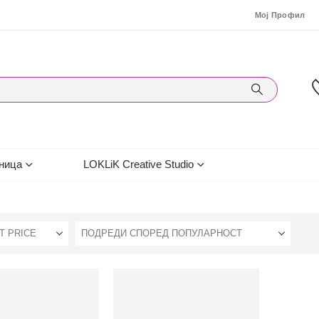
Мој Профил
ница
LOKLiK Creative Studio
T PRICE