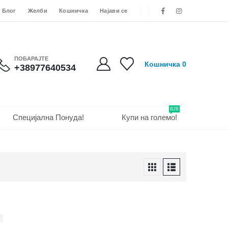
Блог
Желби
Кошничка
Најави се
ПОБАРАЈТЕ
Кошничка
0
+38977640534
B2B
Специјална Понуда!
Купи на големо!