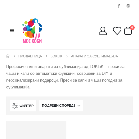
0038977640534
EMAIL:
contact@moehobi.mk
РАБОТНО ВРЕМЕ:
0
Пон - Саб / 09:00 - 21:00
ПРОДАВНИЦА
LOKLIK
АПАРАТИ ЗА СУБЛИМАЦИЈА
ЛИНКОВИ
Професионални апарати за сублимација од LOKLiK – преси за
чаши и капи со автоматски функции, совршени за DIY и
Услови за користење
персонализирани подароци. Преси за капи и чаши погодни за
Големопродажба
сублимација.
Кариера
За нас
Рекламации
ФИЛТЕР
Заштита на податоци
Нашите локации
ПОПУЛАРНИ ТАГОВИ