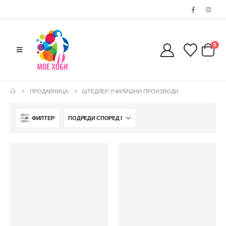
0038977640534
EMAIL:
contact@moehobi.mk
РАБОТНО ВРЕМЕ:
0
Пон - Саб / 09:00 - 21:00
ПРОДАВНИЦА
ШТЕДЛЕР УЧИЛИШНИ ПРОИЗВОДИ
ЛИНКОВИ
ФИЛТЕР
Услови за користење
Големопродажба
Кариера
За нас
Рекламации
Заштита на податоци
Нашите локации
ПОПУЛАРНИ ТАГОВИ