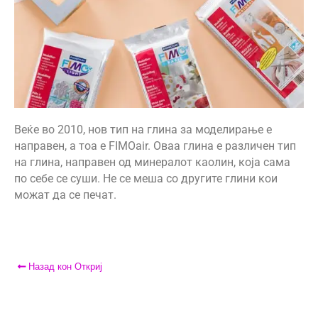
АДРЕСА:
ул. 3та Македонска Бригада бр.46
ТЕЛЕФОН:
0038977640534
EMAIL:
contact@moehobi.mk
РАБОТНО ВРЕМЕ:
Пон - Саб / 09:00 - 21:00
Веќе во 2010, нов тип на глина за моделирање е
направен, а тоа е
FIMOair
. Оваа глина е различен тип
на глина, направен од минералот каолин, која сама
по себе се суши. Не се меша со другите глини кои
можат да се печат.
ЛИНКОВИ
Услови за користење
Големопродажба
Кариера
Назад кон Откриј
За нас
Рекламации
Заштита на податоци