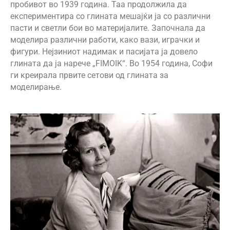
пробивот во 1939 година. Таа продолжила да
експериментира со глината мешајќи ја со различни
пасти и светли бои во материјалите. Започнала да
моделира различни работи, како вази, играчки и
фигури. Нејзиниот надимак и пасијата ја довело
глината да ја нарече „
FIMOIK
“. Во 1954 година, Софи
ги креирала првите сетови од глината за
моделирање.