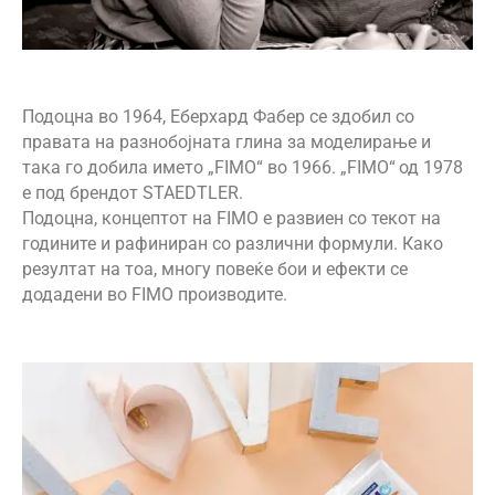
Подоцна во 1964, Еберхард Фабер се здобил со
правата на разнобојната глина за моделирање и
така го добила името „
FIMO
“ во 1966. „
FIMO
“
од 1978
е под брендот
STAEDTLER
.
Подоцна, концептот на
FIMO
е развиен со текот на
годините и рафиниран со различни формули. Како
резултат на тоа, многу повеќе бои и ефекти се
додадени во
FIMO
производите.
КОНТАКТ ИНФО