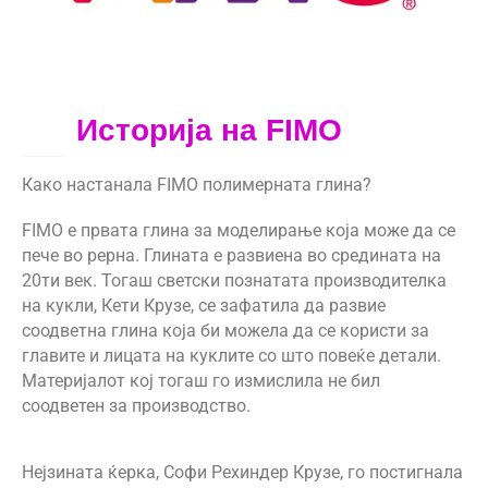
Историја на FIMO
27
МАЈ
Како настанала
FIMO
полимерната глина?
FIMO
е првата глина за моделирање која може да се
пече во рерна. Глината е развиена во средината на
20ти век
.
Тогаш светски познатата производителка
на кукли, Кети Крузе, се зафатила да развие
соодветна глина која би можела да се користи за
главите и лицата на куклите со што повеќе детали.
Материјалот кој тогаш го измислила не бил
соодветен за производство.
Нејзината ќерка, Софи Рехиндер Крузе, го постигнала