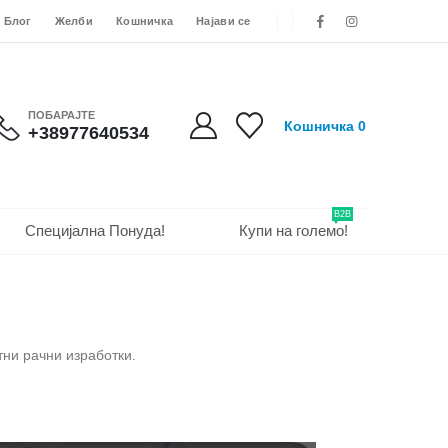
Блог
Желби
Кошничка
Најави се
ПОБАРАЈТЕ
Кошничка
0
+38977640534
B2B
Специјална Понуда!
Купи на големо!
тни рачни изработки.