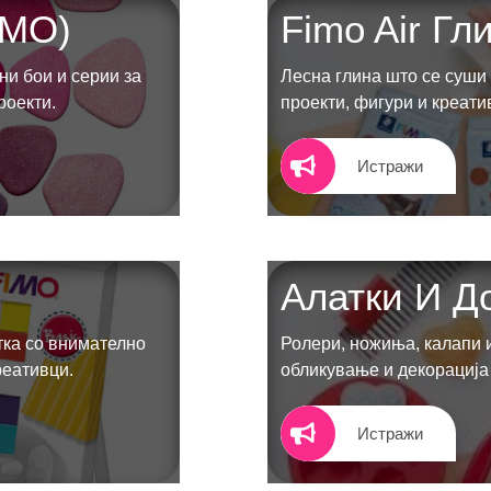
IMO)
Fimo Air Гл
и бои и серии за
Лесна глина што се суши 
роекти.
проекти, фигури и креат
Истражи
ЛИНКОВИ
П
Услови за користење
Големопродажба
m
Кариера
Алатки И Д
r
За нас
Рекламации
Д
тка со внимателно
Ролери, ножиња, калапи 
Заштита на податоци
реативци.
обликување и декорација
а
Нашите локации
п
Истражи