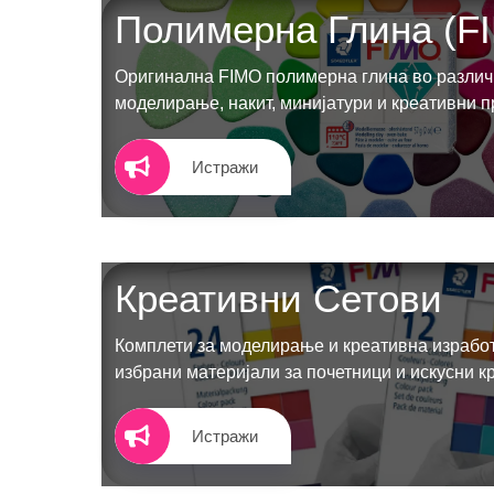
Полимерна Глина (F
Оригинална FIMO полимерна глина во различн
моделирање, накит, минијатури и креативни п
Истражи
КОНТАКТ ИНФО
АДРЕСА:
ул. 3та Македонска Бригада бр.46
ТЕЛЕФОН:
0038977640534
Креативни Сетови
EMAIL:
contact@moehobi.mk
Комплети за моделирање и креативна израбо
РАБОТНО ВРЕМЕ:
избрани материјали за почетници и искусни к
Пон - Саб / 09:00 - 21:00
Истражи