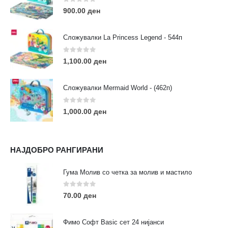
Пон - Саб / 09:00 - 21:00
0
out of 5
900.00
ден
Сложувалки La Princess Legend - 544п
0
out of 5
1,100.00
ден
ЛИНКОВИ
Услови за користење
Сложувалки Mermaid World - (462п)
Големопродажба
Кариера
0
out of 5
1,000.00
ден
За нас
Рекламации
Заштита на податоци
НАЈДОБРО РАНГИРАНИ
Нашите локации
Гума Молив со четка за молив и мастило
ПОПУЛАРНИ ТАГОВИ
0
out of 5
70.00
ден
ART
eurodanvest
FIMO Креативни Сетови
hobi
kids
markers
pasteli
pigmentlineri
polymerclay
portret
Фимо Софт Basic сет 24 нијанси