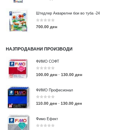
Штедлер Акварелни бои во туба -24
0
out of 5
700.00
ден
НАЈПРОДАВАНИ ПРОИЗВОДИ
ФИМО СОФТ
0
out of 5
100.00
ден
130.00
ден
–
ФИМО Професионал
0
out of 5
110.00
ден
130.00
ден
–
Фимо Ефект