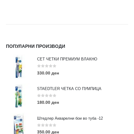
ПОПУЛАРНИ ПРОИЗВОДИ
СЕТ ЧЕТКИ ПРЕМИУМ ВЛАКНО
0
out of 5
330.00
ден
STAEDTLER ЧЕТКА СО ПУМПИЦА
0
out of 5
180.00
ден
Штедлер Акварелни бои во туба -12
0
out of 5
350.00
ден