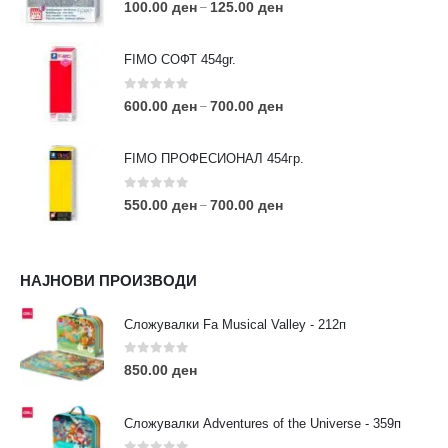
0
out of 5
100.00
ден
125.00
ден
–
FIMO СОФТ 454gr.
0
out of 5
600.00
ден
700.00
ден
–
FIMO ПРОФЕСИОНАЛ 454гр.
0
out of 5
550.00
ден
700.00
ден
–
КОНТАКТ ИНФО
НАЈНОВИ ПРОИЗВОДИ
АДРЕСА:
ул. 3та Македонска Бригада бр.46
Сложувалки Fa Musical Valley - 212п
ТЕЛЕФОН:
0
out of 5
0038977640534
850.00
ден
EMAIL:
contact@moehobi.mk
Сложувалки Adventures of the Universe - 359п
РАБОТНО ВРЕМЕ: