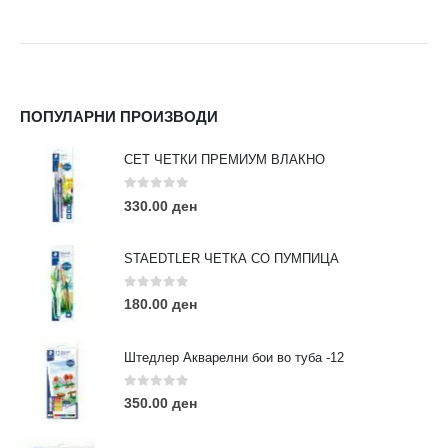
ПОПУЛАРНИ ПРОИЗВОДИ
СЕТ ЧЕТКИ ПРЕМИУМ ВЛАКНО
0
out of 5
330.00
ден
STAEDTLER ЧЕТКА СО ПУМПИЦА
0
out of 5
180.00
ден
Штедлер Акварелни бои во туба -12
0
out of 5
350.00
ден