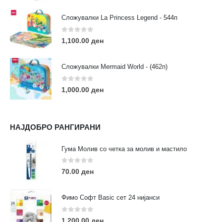
Сложувалки La Princess Legend - 544п
0
out of 5
1,100.00
ден
ЛИНКОВИ
Услови за користење
Сложувалки Mermaid World - (462п)
Големопродажба
Кариера
0
out of 5
1,000.00
ден
За нас
Рекламации
Заштита на податоци
НАЈДОБРО РАНГИРАНИ
Нашите локации
Гума Молив со четка за молив и мастило
ПОПУЛАРНИ ТАГОВИ
0
out of 5
70.00
ден
ART
eurodanvest
FIMO Креативни Сетови
hobi
kids
markers
pasteli
pigmentlineri
polymerclay
portret
Фимо Софт Basic сет 24 нијанси
rapitografi
sketch
staedtler
umetnost
АРТ
0
out of 5
1,200.00
ден