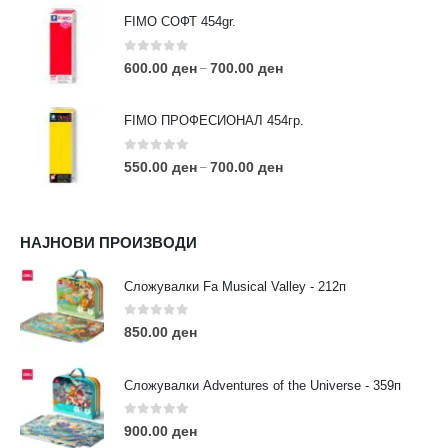
FIMO СОФТ 454gr.
0
out of 5
600.00
ден
700.00
ден
–
FIMO ПРОФЕСИОНАЛ 454гр.
0
out of 5
550.00
ден
700.00
ден
–
КОНТАКТ ИНФО
НАЈНОВИ ПРОИЗВОДИ
АДРЕСА:
ул. 3та Македонска Бригада бр.46
Сложувалки Fa Musical Valley - 212п
ТЕЛЕФОН:
0
out of 5
0038977640534
850.00
ден
EMAIL:
contact@moehobi.mk
Сложувалки Adventures of the Universe - 359п
РАБОТНО ВРЕМЕ:
Пон - Саб / 09:00 - 21:00
0
out of 5
900.00
ден