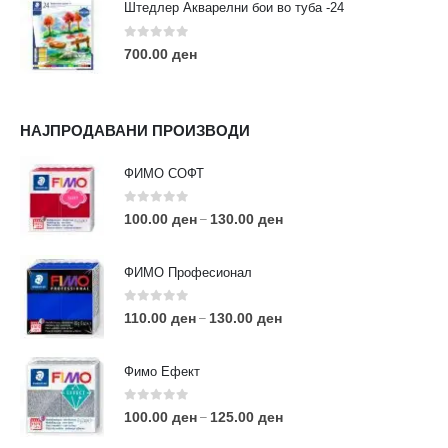
Штедлер Акварелни бои во туба -24
0
out of 5
700.00
ден
НАЈПРОДАВАНИ ПРОИЗВОДИ
ФИМО СОФТ
0
out of 5
100.00
ден
130.00
ден
–
ФИМО Професионал
0
out of 5
110.00
ден
130.00
ден
–
Фимо Ефект
0
out of 5
100.00
ден
125.00
ден
–