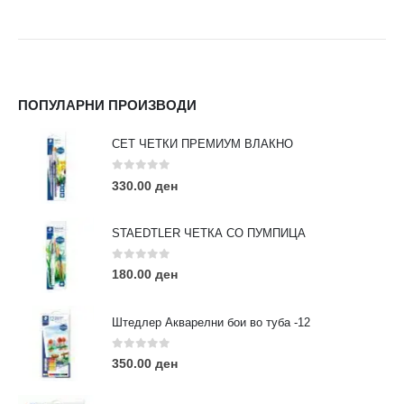
ПОПУЛАРНИ ПРОИЗВОДИ
СЕТ ЧЕТКИ ПРЕМИУМ ВЛАКНО
0
out of 5
330.00
ден
STAEDTLER ЧЕТКА СО ПУМПИЦА
0
out of 5
180.00
ден
Штедлер Акварелни бои во туба -12
0
out of 5
350.00
ден