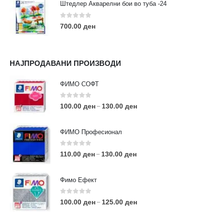
Штедлер Акварелни бои во туба -24
0
out of 5
700.00
ден
НАЈПРОДАВАНИ ПРОИЗВОДИ
ФИМО СОФТ
0
out of 5
100.00
ден
130.00
ден
–
ФИМО Професионал
0
out of 5
110.00
ден
130.00
ден
–
Фимо Ефект
0
out of 5
100.00
ден
125.00
ден
–