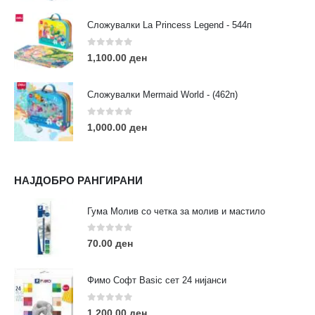
Сложувалки La Princess Legend - 544п
0
out of 5
1,100.00
ден
ЛИНКОВИ
Услови за користење
Сложувалки Mermaid World - (462п)
Големопродажба
Кариера
0
out of 5
1,000.00
ден
За нас
Рекламации
Заштита на податоци
НАЈДОБРО РАНГИРАНИ
Нашите локации
Гума Молив со четка за молив и мастило
ПОПУЛАРНИ ТАГОВИ
0
out of 5
70.00
ден
ART
eurodanvest
FIMO Креативни Сетови
hobi
kids
markers
pasteli
pigmentlineri
polymerclay
portret
Фимо Софт Basic сет 24 нијанси
rapitografi
sketch
staedtler
umetnost
АРТ
0
out of 5
1,200.00
ден