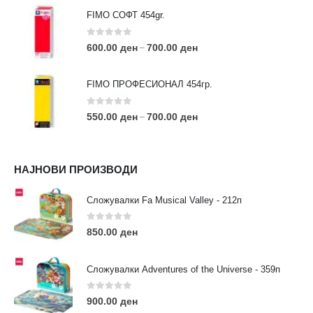
FIMO СОФТ 454gr.
0
out of 5
600.00
ден
700.00
ден
–
FIMO ПРОФЕСИОНАЛ 454гр.
0
out of 5
550.00
ден
700.00
ден
–
КОНТАКТ ИНФО
НАЈНОВИ ПРОИЗВОДИ
АДРЕСА:
ул. 3та Македонска Бригада бр.46
Сложувалки Fa Musical Valley - 212п
ТЕЛЕФОН:
0
out of 5
0038977640534
850.00
ден
EMAIL:
contact@moehobi.mk
Сложувалки Adventures of the Universe - 359п
РАБОТНО ВРЕМЕ:
Пон - Саб / 09:00 - 21:00
0
out of 5
900.00
ден