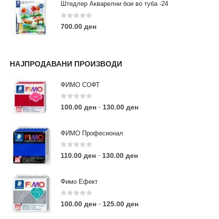
Штедлер Акварелни бои во туба -24
0
out of 5
700.00
ден
НАЈПРОДАВАНИ ПРОИЗВОДИ
ФИМО СОФТ
0
out of 5
100.00
ден
130.00
ден
–
ФИМО Професионал
0
out of 5
110.00
ден
130.00
ден
–
Фимо Ефект
0
out of 5
100.00
ден
125.00
ден
–