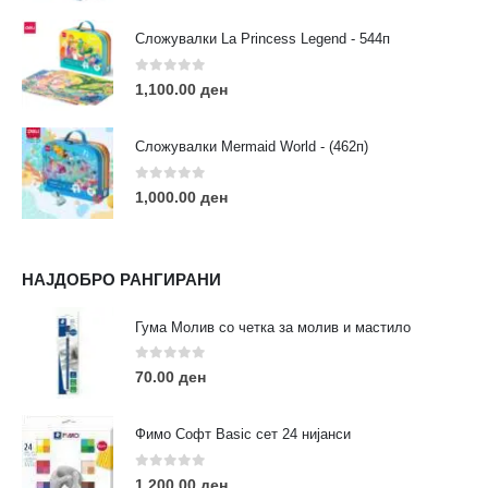
Сложувалки La Princess Legend - 544п
0
out of 5
1,100.00
ден
ЛИНКОВИ
Услови за користење
Сложувалки Mermaid World - (462п)
Големопродажба
Кариера
0
out of 5
1,000.00
ден
За нас
Рекламации
Заштита на податоци
НАЈДОБРО РАНГИРАНИ
Нашите локации
Гума Молив со четка за молив и мастило
ПОПУЛАРНИ ТАГОВИ
0
out of 5
70.00
ден
ART
eurodanvest
FIMO Креативни Сетови
hobi
kids
markers
pasteli
pigmentlineri
polymerclay
portret
Фимо Софт Basic сет 24 нијанси
rapitografi
sketch
staedtler
umetnost
АРТ
0
out of 5
1,200.00
ден