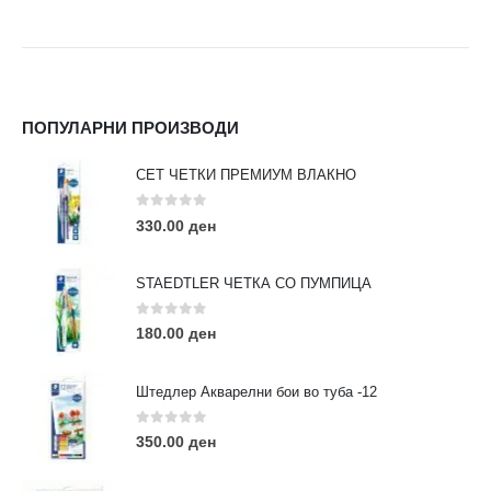
ПОПУЛАРНИ ПРОИЗВОДИ
СЕТ ЧЕТКИ ПРЕМИУМ ВЛАКНО
0
out of 5
330.00
ден
STAEDTLER ЧЕТКА СО ПУМПИЦА
0
out of 5
180.00
ден
Штедлер Акварелни бои во туба -12
0
out of 5
350.00
ден