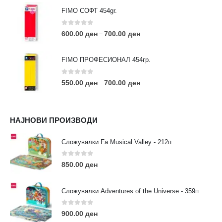
FIMO СОФТ 454gr.
0
out of 5
600.00
ден
700.00
ден
–
FIMO ПРОФЕСИОНАЛ 454гр.
0
out of 5
550.00
ден
700.00
ден
–
КОНТАКТ ИНФО
НАЈНОВИ ПРОИЗВОДИ
АДРЕСА:
ул. 3та Македонска Бригада бр.46
Сложувалки Fa Musical Valley - 212п
ТЕЛЕФОН:
0
out of 5
0038977640534
850.00
ден
EMAIL:
contact@moehobi.mk
Сложувалки Adventures of the Universe - 359п
РАБОТНО ВРЕМЕ:
Пон - Саб / 09:00 - 21:00
0
out of 5
900.00
ден