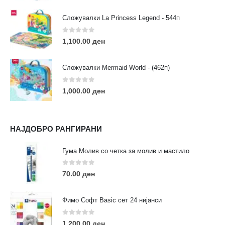
Сложувалки La Princess Legend - 544п
0
out of 5
1,100.00
ден
ЛИНКОВИ
Услови за користење
Сложувалки Mermaid World - (462п)
Големопродажба
Кариера
0
out of 5
1,000.00
ден
За нас
Рекламации
Заштита на податоци
НАЈДОБРО РАНГИРАНИ
Нашите локации
Гума Молив со четка за молив и мастило
ПОПУЛАРНИ ТАГОВИ
0
out of 5
70.00
ден
ART
eurodanvest
FIMO Креативни Сетови
hobi
kids
markers
pasteli
pigmentlineri
polymerclay
portret
Фимо Софт Basic сет 24 нијанси
rapitografi
sketch
staedtler
umetnost
АРТ
0
out of 5
1,200.00
ден