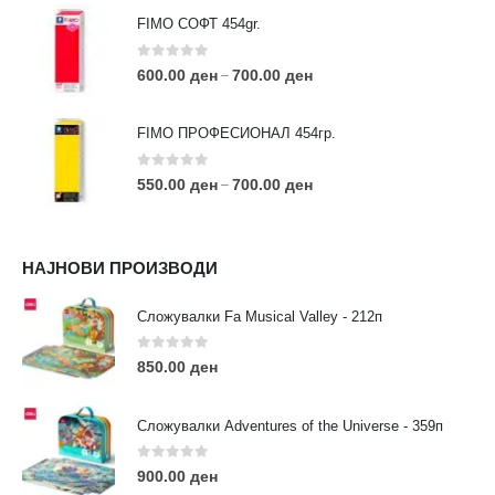
FIMO СОФТ 454gr.
0
out of 5
600.00
ден
700.00
ден
–
FIMO ПРОФЕСИОНАЛ 454гр.
0
out of 5
550.00
ден
700.00
ден
–
КОНТАКТ ИНФО
НАЈНОВИ ПРОИЗВОДИ
АДРЕСА:
ул. 3та Македонска Бригада бр.46
Сложувалки Fa Musical Valley - 212п
ТЕЛЕФОН:
0
out of 5
0038977640534
850.00
ден
EMAIL:
contact@moehobi.mk
Сложувалки Adventures of the Universe - 359п
РАБОТНО ВРЕМЕ:
Пон - Саб / 09:00 - 21:00
0
out of 5
900.00
ден