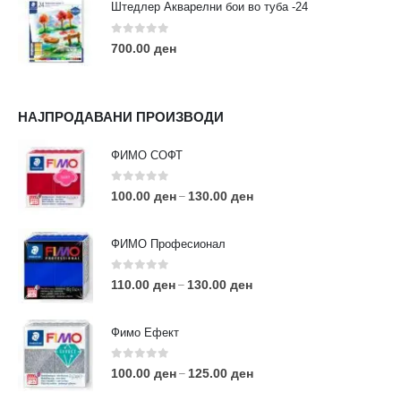
Штедлер Акварелни бои во туба -24
0
out of 5
700.00
ден
НАЈПРОДАВАНИ ПРОИЗВОДИ
ФИМО СОФТ
0
out of 5
100.00
ден
130.00
ден
–
ФИМО Професионал
0
out of 5
110.00
ден
130.00
ден
–
Фимо Ефект
0
out of 5
100.00
ден
125.00
ден
–