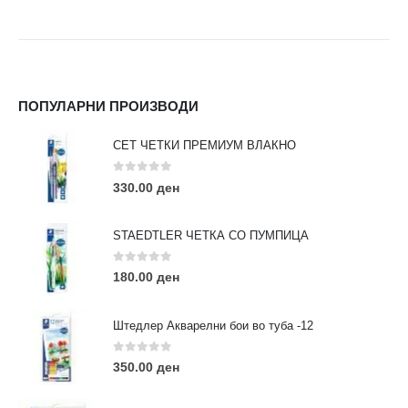
ПОПУЛАРНИ ПРОИЗВОДИ
СЕТ ЧЕТКИ ПРЕМИУМ ВЛАКНО
0
out of 5
330.00
ден
STAEDTLER ЧЕТКА СО ПУМПИЦА
0
out of 5
180.00
ден
Штедлер Акварелни бои во туба -12
0
out of 5
350.00
ден