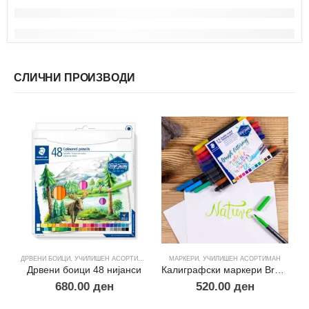
СЛИЧНИ ПРОИЗВОДИ
ДРВЕНИ БОИЦИ
,
УЧИЛИШЕН АСОРТИМАН
МАРКЕРИ
,
УЧИЛИШЕН АСОРТИМАН
Д
Дрвени боици 48 ниjaнси
Калиграфски маркери Brush Lettering
680.00
ден
520.00
ден