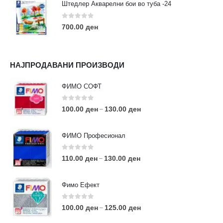
Штедлер Акварелни бои во туба -24
0
out of 5
700.00
ден
НАЈПРОДАВАНИ ПРОИЗВОДИ
ФИМО СОФТ
0
out of 5
100.00
ден
130.00
ден
–
ФИМО Професионал
0
out of 5
110.00
ден
130.00
ден
–
Фимо Ефект
0
out of 5
100.00
ден
125.00
ден
–