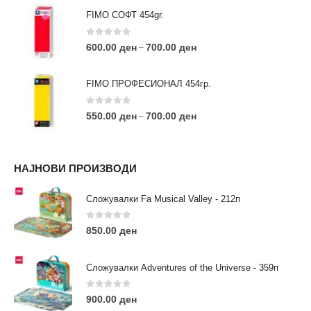
FIMO СОФТ 454gr.
0
out of 5
600.00
ден
700.00
ден
–
FIMO ПРОФЕСИОНАЛ 454гр.
0
out of 5
550.00
ден
700.00
ден
–
КОНТАКТ ИНФО
НАЈНОВИ ПРОИЗВОДИ
АДРЕСА:
ул. 3та Македонска Бригада бр.46
Сложувалки Fa Musical Valley - 212п
ТЕЛЕФОН:
0
out of 5
0038977640534
850.00
ден
EMAIL:
contact@moehobi.mk
Сложувалки Adventures of the Universe - 359п
РАБОТНО ВРЕМЕ:
Пон - Саб / 09:00 - 21:00
0
out of 5
900.00
ден