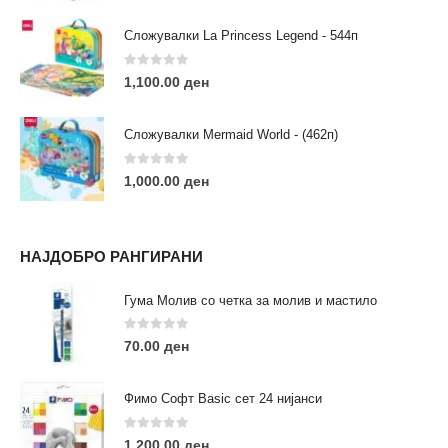
Сложувалки La Princess Legend - 544п
0
out of 5
1,100.00
ден
ЛИНКОВИ
Услови за користење
Сложувалки Mermaid World - (462п)
Големопродажба
Кариера
0
out of 5
1,000.00
ден
За нас
Рекламации
Заштита на податоци
НАЈДОБРО РАНГИРАНИ
Нашите локации
Гума Молив со четка за молив и мастило
ПОПУЛАРНИ ТАГОВИ
0
out of 5
70.00
ден
ART
eurodanvest
FIMO Креативни Сетови
hobi
kids
markers
pasteli
pigmentlineri
polymerclay
portret
Фимо Софт Basic сет 24 нијанси
rapitografi
sketch
staedtler
umetnost
АРТ
0
out of 5
1,200.00
ден