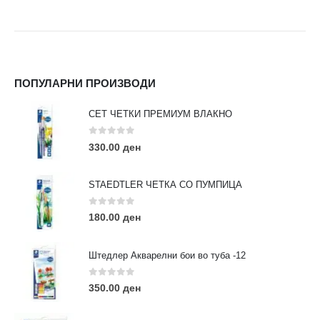
ПОПУЛАРНИ ПРОИЗВОДИ
СЕТ ЧЕТКИ ПРЕМИУМ ВЛАКНО
0
out of 5
330.00
ден
STAEDTLER ЧЕТКА СО ПУМПИЦА
0
out of 5
180.00
ден
Штедлер Акварелни бои во туба -12
0
out of 5
350.00
ден