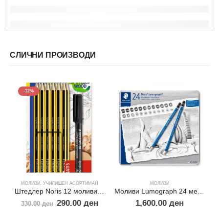
СЛИЧНИ ПРОИЗВОДИ
-12%
МОЛИВИ
,
УЧИЛИШЕН АСОРТИМАН
МОЛИВИ
Штедлер Noris 12 моливи + подарок маркер
Моливи Lumograph 24 метална кутија
290.00
ден
1,600.00
ден
330.00
ден