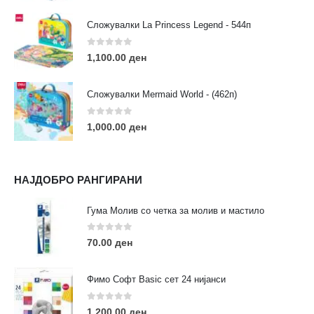
Сложувалки La Princess Legend - 544п
0
out of 5
1,100.00
ден
ЛИНКОВИ
Услови за користење
Сложувалки Mermaid World - (462п)
Големопродажба
Кариера
0
out of 5
1,000.00
ден
За нас
Рекламации
Заштита на податоци
НАЈДОБРО РАНГИРАНИ
Нашите локации
Гума Молив со четка за молив и мастило
ПОПУЛАРНИ ТАГОВИ
0
out of 5
70.00
ден
ART
eurodanvest
FIMO Креативни Сетови
hobi
kids
markers
pasteli
pigmentlineri
polymerclay
portret
Фимо Софт Basic сет 24 нијанси
rapitografi
sketch
staedtler
umetnost
АРТ
0
out of 5
1,200.00
ден