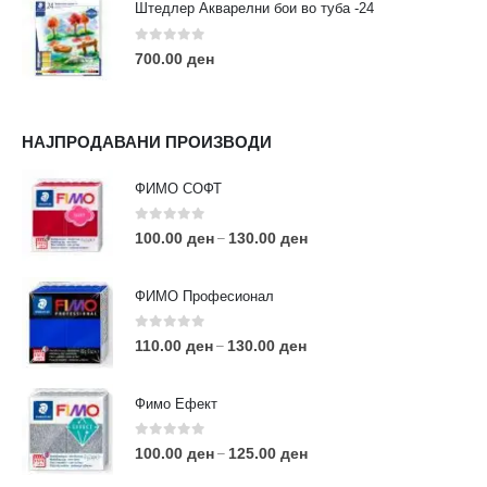
Штедлер Акварелни бои во туба -24
0
out of 5
700.00
ден
НАЈПРОДАВАНИ ПРОИЗВОДИ
ФИМО СОФТ
0
out of 5
100.00
ден
130.00
ден
–
ФИМО Професионал
0
out of 5
110.00
ден
130.00
ден
–
Фимо Ефект
0
out of 5
100.00
ден
125.00
ден
–