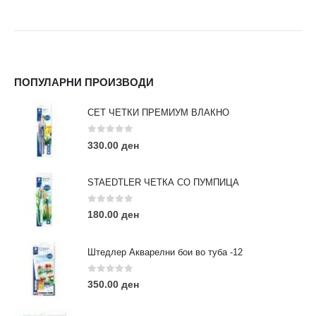
ПОПУЛАРНИ ПРОИЗВОДИ
СЕТ ЧЕТКИ ПРЕМИУМ ВЛАКНО
0
out of 5
330.00
ден
STAEDTLER ЧЕТКА СО ПУМПИЦА
0
out of 5
180.00
ден
Штедлер Акварелни бои во туба -12
0
out of 5
350.00
ден