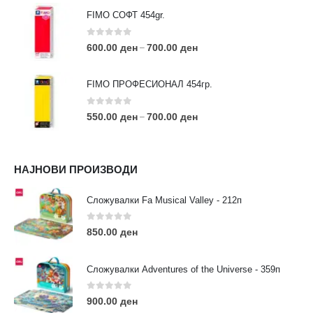
FIMO СОФТ 454gr.
0
out of 5
600.00
ден
700.00
ден
–
FIMO ПРОФЕСИОНАЛ 454гр.
0
out of 5
550.00
ден
700.00
ден
–
КОНТАКТ ИНФО
НАЈНОВИ ПРОИЗВОДИ
АДРЕСА:
ул. 3та Македонска Бригада бр.46
Сложувалки Fa Musical Valley - 212п
ТЕЛЕФОН:
0
out of 5
0038977640534
850.00
ден
EMAIL:
contact@moehobi.mk
Сложувалки Adventures of the Universe - 359п
РАБОТНО ВРЕМЕ:
Пон - Саб / 09:00 - 21:00
0
out of 5
900.00
ден