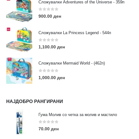
Сложувалки Adventures of the Universe - 359п
РАБОТНО ВРЕМЕ:
Пон - Саб / 09:00 - 21:00
0
out of 5
900.00
ден
Сложувалки La Princess Legend - 544п
0
out of 5
1,100.00
ден
ЛИНКОВИ
Услови за користење
Сложувалки Mermaid World - (462п)
Големопродажба
Кариера
0
out of 5
1,000.00
ден
За нас
Рекламации
Заштита на податоци
НАЈДОБРО РАНГИРАНИ
Нашите локации
Гума Молив со четка за молив и мастило
ПОПУЛАРНИ ТАГОВИ
0
out of 5
70.00
ден
ART
eurodanvest
FIMO Креативни Сетови
hobi
kids