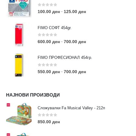
0
out of 5
100.00
ден
125.00
ден
–
FIMO СОФТ 454gr.
0
out of 5
600.00
ден
700.00
ден
–
FIMO ПРОФЕСИОНАЛ 454гр.
0
out of 5
550.00
ден
700.00
ден
–
КОНТАКТ ИНФО
НАЈНОВИ ПРОИЗВОДИ
АДРЕСА:
ул. 3та Македонска Бригада бр.46
Сложувалки Fa Musical Valley - 212п
ТЕЛЕФОН:
0
out of 5
0038977640534
850.00
ден
EMAIL:
contact@moehobi.mk