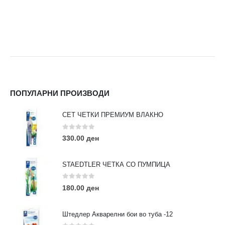
ПОПУЛАРНИ ПРОИЗВОДИ
СЕТ ЧЕТКИ ПРЕМИУМ ВЛАКНО
0
out of 5
330.00
ден
STAEDTLER ЧЕТКА СО ПУМПИЦА
0
out of 5
180.00
ден
Штедлер Акварелни бои во туба -12