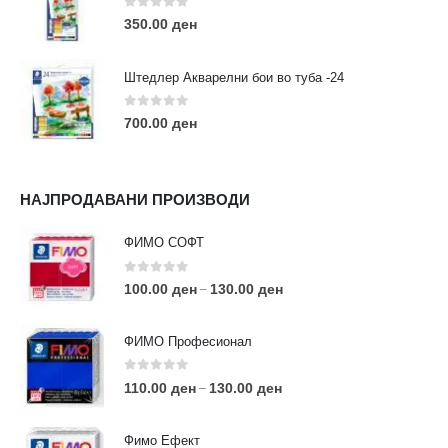
0
out of 5
350.00
ден
Штедлер Акварелни бои во туба -24
0
out of 5
700.00
ден
НАЈПРОДАВАНИ ПРОИЗВОДИ
ФИМО СОФТ
0
out of 5
100.00
ден
130.00
ден
–
ФИМО Професионал
0
out of 5
110.00
ден
130.00
ден
–
Фимо Ефект