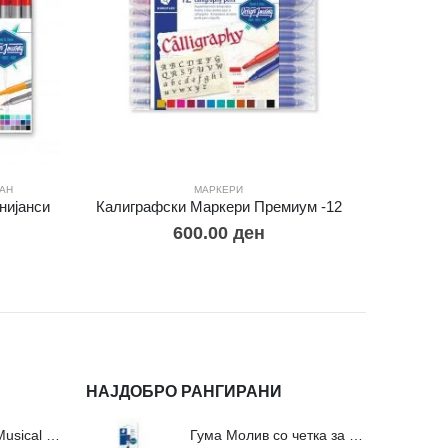
АН
МАРКЕРИ
нијанси
Калиграфски Mаркери Премиум -12
600.00
ден
НАЈДОБРО РАНГИРАНИ
Сложувалки Fa Musical Valley - 212п
Гума Молив со четка за молив и мастило