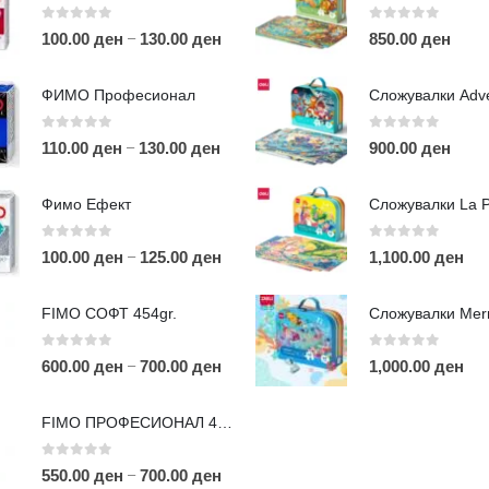
0
out of 5
0
out of 5
–
100.00
ден
130.00
ден
850.00
ден
ФИМО Професионал
0
out of 5
0
out of 5
–
110.00
ден
130.00
ден
900.00
ден
ЛИНКОВИ
П
Фимо Ефект
Услови за користење
Големопродажба
0
out of 5
0
out of 5
–
100.00
ден
125.00
ден
1,100.00
ден
m
Кариера
За нас
r
FIMO СОФТ 454gr.
Рекламации
Д
Заштита на податоци
0
out of 5
0
out of 5
–
600.00
ден
700.00
ден
1,000.00
ден
Нашите локации
а
п
FIMO ПРОФЕСИОНАЛ 454гр.
0
out of 5
–
550.00
ден
700.00
ден