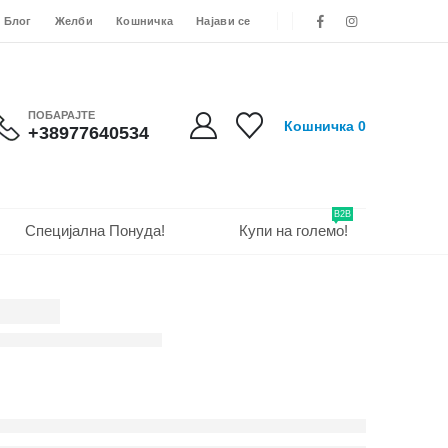
Блог
Желби
Кошничка
Најави се
ПОБАРАЈТЕ
Кошничка
0
+38977640534
B2B
Специјална Понуда!
Купи на големо!