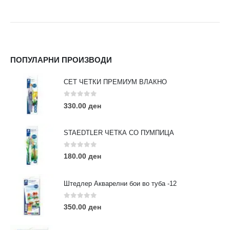
ПОПУЛАРНИ ПРОИЗВОДИ
СЕТ ЧЕТКИ ПРЕМИУМ ВЛАКНО
0
out of 5
330.00
ден
STAEDTLER ЧЕТКА СО ПУМПИЦА
0
out of 5
180.00
ден
Штедлер Акварелни бои во туба -12
0
out of 5
350.00
ден