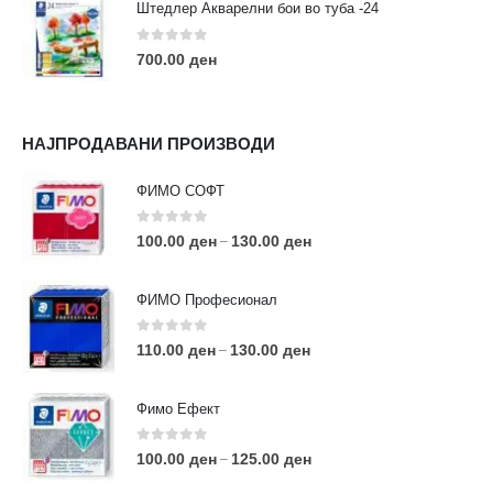
Штедлер Акварелни бои во туба -24
0
out of 5
700.00
ден
НАЈПРОДАВАНИ ПРОИЗВОДИ
ФИМО СОФТ
0
out of 5
100.00
ден
130.00
ден
–
ФИМО Професионал
0
out of 5
110.00
ден
130.00
ден
–
Фимо Ефект
0
out of 5
100.00
ден
125.00
ден
–