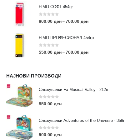
FIMO СОФТ 454gr.
0
out of 5
600.00
ден
700.00
ден
–
FIMO ПРОФЕСИОНАЛ 454гр.
0
out of 5
550.00
ден
700.00
ден
–
КОНТАКТ ИНФО
НАЈНОВИ ПРОИЗВОДИ
АДРЕСА:
ул. 3та Македонска Бригада бр.46
Сложувалки Fa Musical Valley - 212п
ТЕЛЕФОН:
0
out of 5
0038977640534
850.00
ден
EMAIL:
contact@moehobi.mk
Сложувалки Adventures of the Universe - 359п
РАБОТНО ВРЕМЕ:
Пон - Саб / 09:00 - 21:00
0
out of 5
900.00
ден