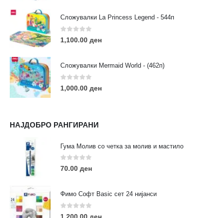
Сложувалки La Princess Legend - 544п
0
out of 5
1,100.00
ден
ЛИНКОВИ
Услови за користење
Сложувалки Mermaid World - (462п)
Големопродажба
Кариера
0
out of 5
1,000.00
ден
За нас
Рекламации
Заштита на податоци
НАЈДОБРО РАНГИРАНИ
Нашите локации
Гума Молив со четка за молив и мастило
ПОПУЛАРНИ ТАГОВИ
0
out of 5
70.00
ден
ART
eurodanvest
FIMO Креативни Сетови
hobi
kids
markers
pasteli
pigmentlineri
polymerclay
portret
Фимо Софт Basic сет 24 нијанси
rapitografi
sketch
staedtler
umetnost
АРТ
0
out of 5
1,200.00
ден