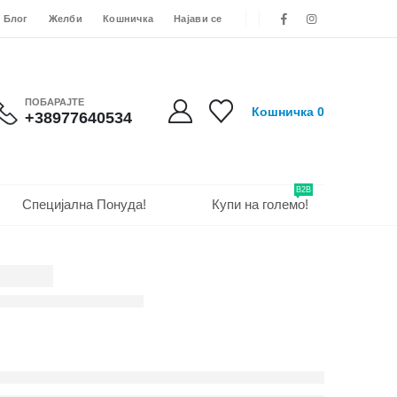
Блог
Желби
Кошничка
Најави се
ПОБАРАЈТЕ
Кошничка
0
+38977640534
B2B
Специјална Понуда!
Купи на големо!