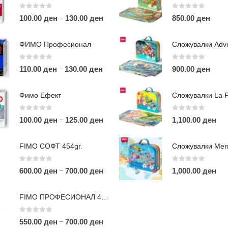
0
out of 5
0
out of 5
–
100.00
ден
130.00
ден
850.00
ден
ФИМО Професионал
0
out of 5
0
out of 5
–
110.00
ден
130.00
ден
900.00
ден
ЛИНКОВИ
П
Фимо Ефект
Услови за користење
Големопродажба
0
out of 5
0
out of 5
–
100.00
ден
125.00
ден
1,100.00
ден
m
Кариера
За нас
r
FIMO СОФТ 454gr.
Рекламации
Д
Заштита на податоци
0
out of 5
0
out of 5
–
600.00
ден
700.00
ден
1,000.00
ден
Нашите локации
а
п
FIMO ПРОФЕСИОНАЛ 454гр.
0
out of 5
–
550.00
ден
700.00
ден