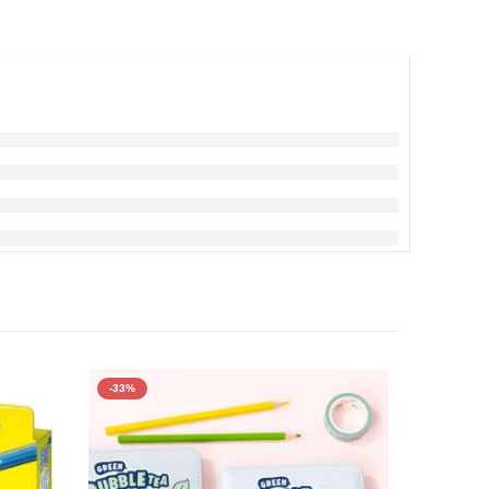
-33%
-13%