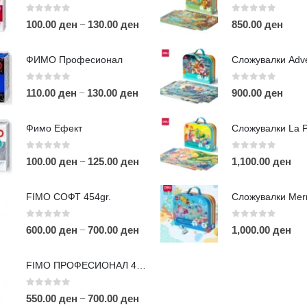
0
out of 5
0
out of 5
–
100.00
ден
130.00
ден
850.00
ден
ФИМО Професионал
0
out of 5
0
out of 5
–
110.00
ден
130.00
ден
900.00
ден
ЛИНКОВИ
П
Фимо Ефект
Услови за користење
Големопродажба
0
out of 5
0
out of 5
–
100.00
ден
125.00
ден
1,100.00
ден
m
Кариера
За нас
r
FIMO СОФТ 454gr.
Рекламации
Д
Заштита на податоци
0
out of 5
0
out of 5
–
600.00
ден
700.00
ден
1,000.00
ден
Нашите локации
а
п
FIMO ПРОФЕСИОНАЛ 454гр.
0
out of 5
–
550.00
ден
700.00
ден