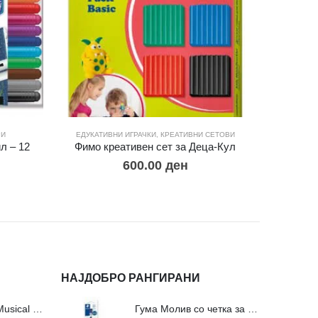
РИ
ЕДУКАТИВНИ ИГРАЧКИ
,
КРЕАТИВНИ СЕТОВИ
л – 12
Фимо креативен сет за Деца-Кул
Сквиш
600.00
ден
90
НАЈДОБРО РАНГИРАНИ
Сложувалки Fa Musical Valley - 212п
Гума Молив со четка за молив и мастило