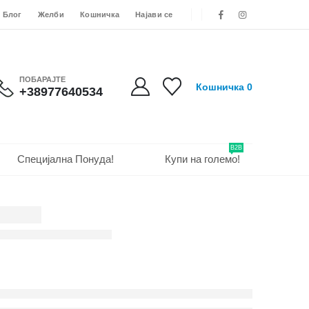
Блог
Желби
Кошничка
Најави се
ПОБАРАЈТЕ
Кошничка
0
+38977640534
B2B
Специјална Понуда!
Купи на големо!