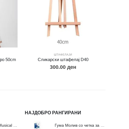
ШТАФЕЛАЈИ
иро 50cm
Сликарски штафелај D40
300.00
ден
НАЈДОБРО РАНГИРАНИ
Сложувалки Fa Musical Valley - 212п
Гума Молив со четка за молив и мастило