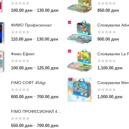
0
out of 5
0
out of 5
–
100.00
ден
130.00
ден
850.00
ден
ФИМО Професионал
0
out of 5
0
out of 5
–
110.00
ден
130.00
ден
900.00
ден
ЛИНКОВИ
П
Фимо Ефект
Услови за користење
Големопродажба
0
out of 5
0
out of 5
–
100.00
ден
125.00
ден
1,100.00
ден
m
Кариера
За нас
r
FIMO СОФТ 454gr.
Рекламации
Д
Заштита на податоци
0
out of 5
0
out of 5
–
600.00
ден
700.00
ден
1,000.00
ден
Нашите локации
а
п
FIMO ПРОФЕСИОНАЛ 454гр.
0
out of 5
–
550.00
ден
700.00
ден