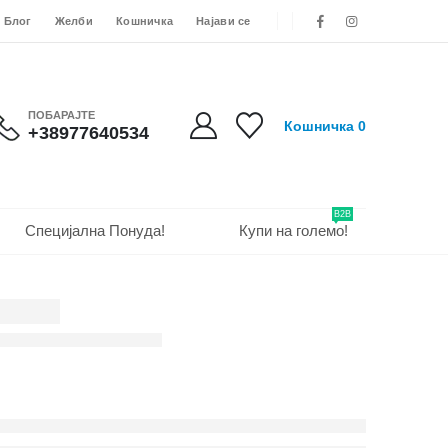
Блог
Желби
Кошничка
Најави се
ПОБАРАЈТЕ
Кошничка
0
+38977640534
B2B
Специјална Понуда!
Купи на големо!