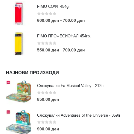
FIMO СОФТ 454gr.
0
out of 5
600.00
ден
700.00
ден
–
FIMO ПРОФЕСИОНАЛ 454гр.
0
out of 5
550.00
ден
700.00
ден
–
КОНТАКТ ИНФО
НАЈНОВИ ПРОИЗВОДИ
АДРЕСА:
ул. 3та Македонска Бригада бр.46
Сложувалки Fa Musical Valley - 212п
ТЕЛЕФОН:
0
out of 5
0038977640534
850.00
ден
EMAIL:
contact@moehobi.mk
Сложувалки Adventures of the Universe - 359п
РАБОТНО ВРЕМЕ:
Пон - Саб / 09:00 - 21:00
0
out of 5
900.00
ден