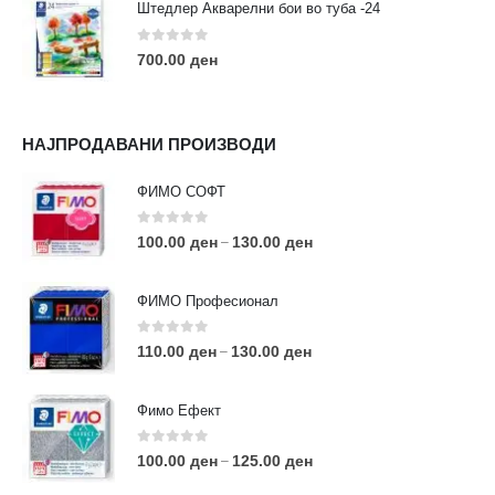
Штедлер Акварелни бои во туба -24
0
out of 5
700.00
ден
НАЈПРОДАВАНИ ПРОИЗВОДИ
ФИМО СОФТ
0
out of 5
100.00
ден
130.00
ден
–
ФИМО Професионал
0
out of 5
110.00
ден
130.00
ден
–
Фимо Ефект
0
out of 5
100.00
ден
125.00
ден
–