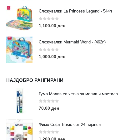
Сложувалки La Princess Legend - 544п
0
out of 5
1,100.00
ден
ЛИНКОВИ
Услови за користење
Сложувалки Mermaid World - (462п)
Големопродажба
Кариера
0
out of 5
1,000.00
ден
За нас
Рекламации
Заштита на податоци
НАЈДОБРО РАНГИРАНИ
Нашите локации
Гума Молив со четка за молив и мастило
ПОПУЛАРНИ ТАГОВИ
0
out of 5
70.00
ден
ART
eurodanvest
FIMO Креативни Сетови
hobi
kids
markers
pasteli
pigmentlineri
polymerclay
portret
Фимо Софт Basic сет 24 нијанси
rapitografi
sketch
staedtler
umetnost
АРТ
0
out of 5
1,200.00
ден