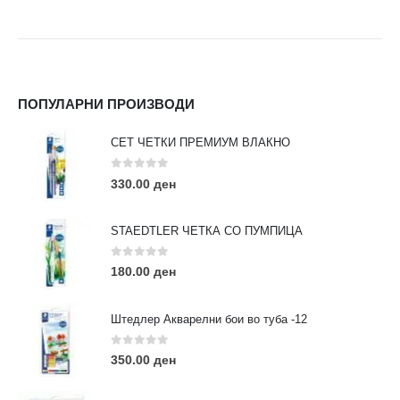
ПОПУЛАРНИ ПРОИЗВОДИ
СЕТ ЧЕТКИ ПРЕМИУМ ВЛАКНО
0
out of 5
330.00
ден
STAEDTLER ЧЕТКА СО ПУМПИЦА
0
out of 5
180.00
ден
Штедлер Акварелни бои во туба -12
0
out of 5
350.00
ден