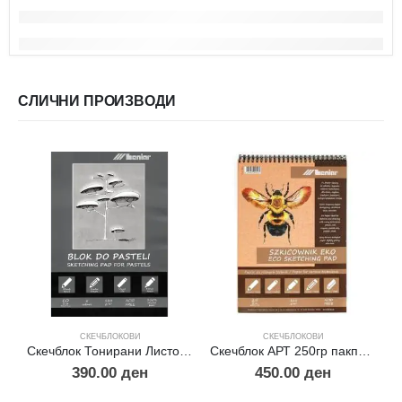
СЛИЧНИ ПРОИЗВОДИ
СКЕЧБЛОКОВИ
СКЕЧБЛОКОВИ
Скечблок Тонирани Листови за Пастел А5
Скечблок АРТ 250гр пакпапир хартија А4
390.00
ден
450.00
ден