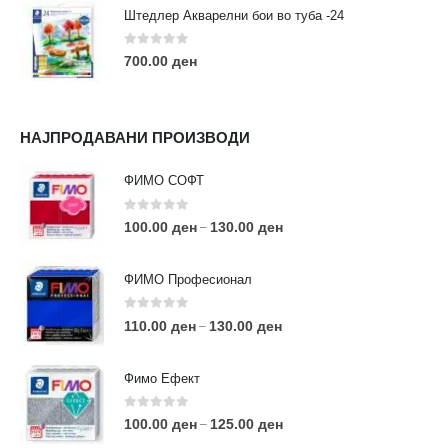
Штедлер Акварелни бои во туба -24
0
out of 5
700.00
ден
НАЈПРОДАВАНИ ПРОИЗВОДИ
ФИМО СОФТ
0
out of 5
100.00
ден
130.00
ден
–
ФИМО Професионал
0
out of 5
110.00
ден
130.00
ден
–
Фимо Ефект
0
out of 5
100.00
ден
125.00
ден
–