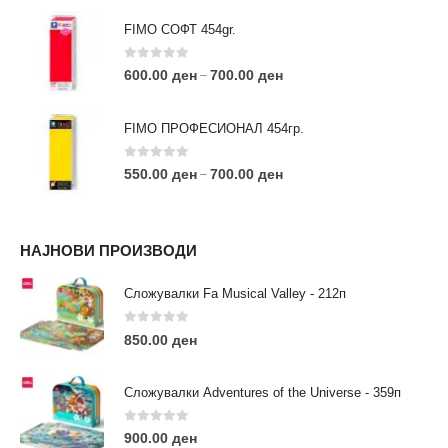
FIMO СОФТ 454gr.
0
out of 5
600.00
ден
700.00
ден
–
FIMO ПРОФЕСИОНАЛ 454гр.
0
out of 5
550.00
ден
700.00
ден
–
КОНТАКТ ИНФО
НАЈНОВИ ПРОИЗВОДИ
АДРЕСА:
ул. 3та Македонска Бригада бр.46
Сложувалки Fa Musical Valley - 212п
ТЕЛЕФОН:
0
out of 5
0038977640534
850.00
ден
EMAIL:
contact@moehobi.mk
Сложувалки Adventures of the Universe - 359п
РАБОТНО ВРЕМЕ:
Пон - Саб / 09:00 - 21:00
0
out of 5
900.00
ден