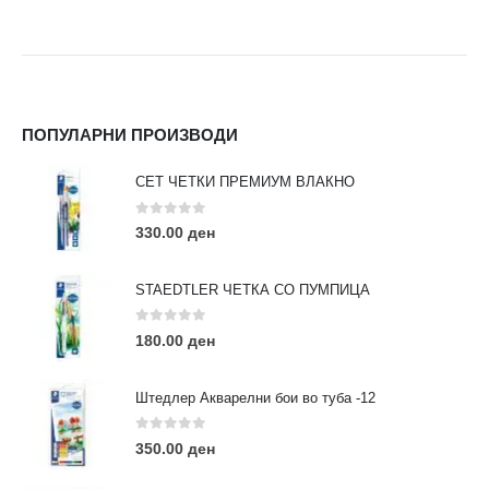
ПОПУЛАРНИ ПРОИЗВОДИ
СЕТ ЧЕТКИ ПРЕМИУМ ВЛАКНО
0
out of 5
330.00
ден
STAEDTLER ЧЕТКА СО ПУМПИЦА
0
out of 5
180.00
ден
Штедлер Акварелни бои во туба -12
0
out of 5
350.00
ден