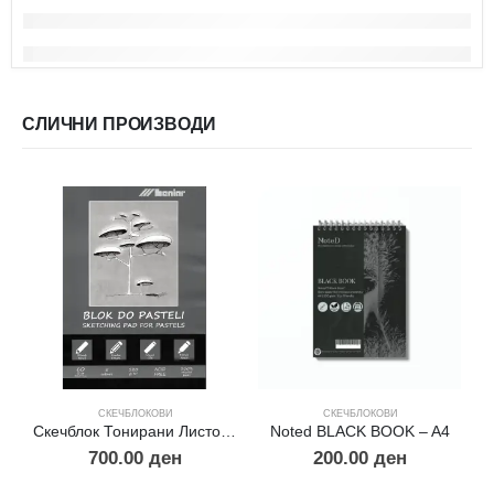
СЛИЧНИ ПРОИЗВОДИ
СКЕЧБЛОКОВИ
СКЕЧБЛОКОВИ
Скечблок Тонирани Листови за Пастел А4
Noted BLACK BOOK – A4
С
700.00
ден
200.00
ден