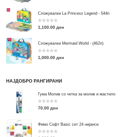
Сложувалки La Princess Legend - 544п
0
out of 5
1,100.00
ден
ЛИНКОВИ
Услови за користење
Сложувалки Mermaid World - (462п)
Големопродажба
Кариера
0
out of 5
1,000.00
ден
За нас
Рекламации
Заштита на податоци
НАЈДОБРО РАНГИРАНИ
Нашите локации
Гума Молив со четка за молив и мастило
ПОПУЛАРНИ ТАГОВИ
0
out of 5
70.00
ден
ART
eurodanvest
FIMO Креативни Сетови
hobi
kids
markers
pasteli
pigmentlineri
polymerclay
portret
Фимо Софт Basic сет 24 нијанси
rapitografi
sketch
staedtler
umetnost
АРТ
0
out of 5