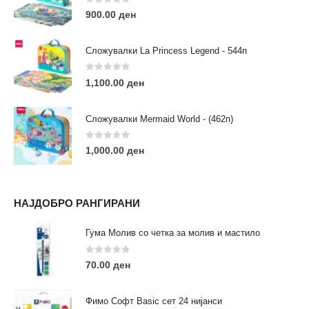
Пон - Саб / 09:00 - 21:00
0
out of 5
900.00
ден
Сложувалки La Princess Legend - 544п
0
out of 5
1,100.00
ден
ЛИНКОВИ
Услови за користење
Сложувалки Mermaid World - (462п)
Големопродажба
Кариера
0
out of 5
1,000.00
ден
За нас
Рекламации
Заштита на податоци
НАЈДОБРО РАНГИРАНИ
Нашите локации
Гума Молив со четка за молив и мастило
ПОПУЛАРНИ ТАГОВИ
0
out of 5
70.00
ден
ART
eurodanvest
FIMO Креативни Сетови
hobi
kids
markers
pasteli
pigmentlineri
polymerclay
portret
Фимо Софт Basic сет 24 нијанси