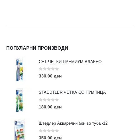
ПОПУЛАРНИ ПРОИЗВОДИ
СЕТ ЧЕТКИ ПРЕМИУМ ВЛАКНО
0
out of 5
330.00
ден
STAEDTLER ЧЕТКА СО ПУМПИЦА
0
out of 5
180.00
ден
Штедлер Акварелни бои во туба -12
0
out of 5
350.00
ден