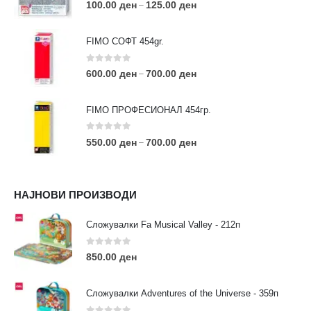
0
out of 5
100.00
ден
125.00
ден
–
FIMO СОФТ 454gr.
0
out of 5
600.00
ден
700.00
ден
–
FIMO ПРОФЕСИОНАЛ 454гр.
0
out of 5
550.00
ден
700.00
ден
–
КОНТАКТ ИНФО
НАЈНОВИ ПРОИЗВОДИ
АДРЕСА:
ул. 3та Македонска Бригада бр.46
Сложувалки Fa Musical Valley - 212п
ТЕЛЕФОН:
0
out of 5
0038977640534
850.00
ден
EMAIL:
contact@moehobi.mk
Сложувалки Adventures of the Universe - 359п
РАБОТНО ВРЕМЕ: