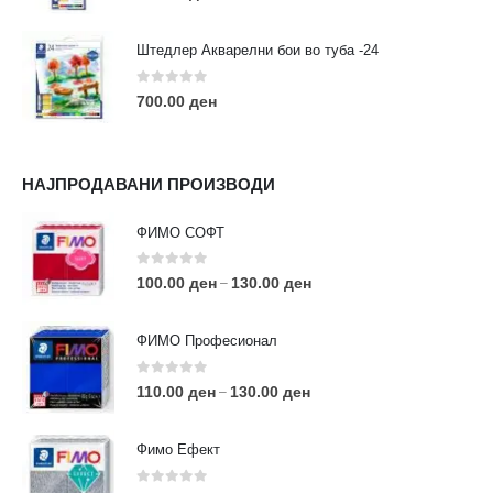
Штедлер Акварелни бои во туба -24
0
out of 5
700.00
ден
НАЈПРОДАВАНИ ПРОИЗВОДИ
ФИМО СОФТ
0
out of 5
100.00
ден
130.00
ден
–
ФИМО Професионал
0
out of 5
110.00
ден
130.00
ден
–
Фимо Ефект