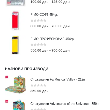
0
out of 5
100.00
ден
125.00
ден
–
FIMO СОФТ 454gr.
0
out of 5
600.00
ден
700.00
ден
–
FIMO ПРОФЕСИОНАЛ 454гр.
0
out of 5
550.00
ден
700.00
ден
–
КОНТАКТ ИНФО
НАЈНОВИ ПРОИЗВОДИ
АДРЕСА:
ул. 3та Македонска Бригада бр.46
Сложувалки Fa Musical Valley - 212п
ТЕЛЕФОН:
0
out of 5
0038977640534
850.00
ден
EMAIL:
contact@moehobi.mk
Сложувалки Adventures of the Universe - 359п
РАБОТНО ВРЕМЕ: