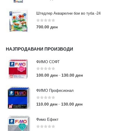
Штедлер Акварелни бои во туба -24
0
out of 5
700.00
ден
НАЈПРОДАВАНИ ПРОИЗВОДИ
ФИМО СОФТ
0
out of 5
100.00
ден
130.00
ден
–
ФИМО Професионал
0
out of 5
110.00
ден
130.00
ден
–
Фимо Ефект