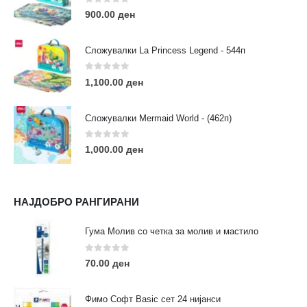
Пон - Саб / 09:00 - 21:00
0
out of 5
900.00
ден
Сложувалки La Princess Legend - 544п
0
out of 5
1,100.00
ден
ЛИНКОВИ
Услови за користење
Сложувалки Mermaid World - (462п)
Големопродажба
Кариера
0
out of 5
1,000.00
ден
За нас
Рекламации
Заштита на податоци
НАЈДОБРО РАНГИРАНИ
Нашите локации
Гума Молив со четка за молив и мастило
ПОПУЛАРНИ ТАГОВИ
0
out of 5
70.00
ден
ART
eurodanvest
FIMO Креативни Сетови
hobi
kids
markers
pasteli
pigmentlineri
polymerclay
portret
Фимо Софт Basic сет 24 нијанси