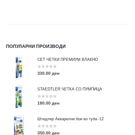
ПОПУЛАРНИ ПРОИЗВОДИ
СЕТ ЧЕТКИ ПРЕМИУМ ВЛАКНО
0
out of 5
330.00
ден
STAEDTLER ЧЕТКА СО ПУМПИЦА
0
out of 5
180.00
ден
Штедлер Акварелни бои во туба -12
0
out of 5
350.00
ден