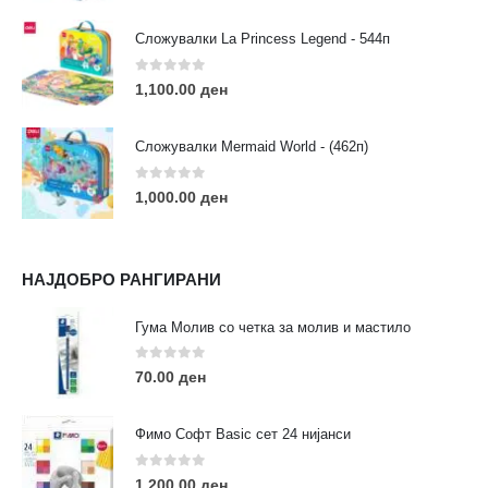
Сложувалки La Princess Legend - 544п
0
out of 5
1,100.00
ден
ЛИНКОВИ
Услови за користење
Сложувалки Mermaid World - (462п)
Големопродажба
Кариера
0
out of 5
1,000.00
ден
За нас
Рекламации
Заштита на податоци
НАЈДОБРО РАНГИРАНИ
Нашите локации
Гума Молив со четка за молив и мастило
ПОПУЛАРНИ ТАГОВИ
0
out of 5
70.00
ден
ART
eurodanvest
FIMO Креативни Сетови
hobi
kids
markers
pasteli
pigmentlineri
polymerclay
portret
Фимо Софт Basic сет 24 нијанси
rapitografi
sketch
staedtler
umetnost
АРТ
0
out of 5
1,200.00
ден