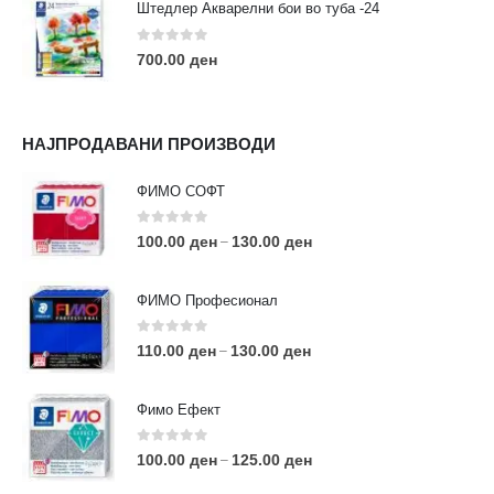
Штедлер Акварелни бои во туба -24
0
out of 5
700.00
ден
НАЈПРОДАВАНИ ПРОИЗВОДИ
ФИМО СОФТ
0
out of 5
100.00
ден
130.00
ден
–
ФИМО Професионал
0
out of 5
110.00
ден
130.00
ден
–
Фимо Ефект
0
out of 5
100.00
ден
125.00
ден
–