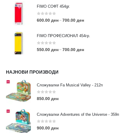
FIMO СОФТ 454gr.
0
out of 5
600.00
ден
700.00
ден
–
FIMO ПРОФЕСИОНАЛ 454гр.
0
out of 5
550.00
ден
700.00
ден
–
КОНТАКТ ИНФО
НАЈНОВИ ПРОИЗВОДИ
АДРЕСА:
ул. 3та Македонска Бригада бр.46
Сложувалки Fa Musical Valley - 212п
ТЕЛЕФОН:
0
out of 5
0038977640534
850.00
ден
EMAIL:
contact@moehobi.mk
Сложувалки Adventures of the Universe - 359п
РАБОТНО ВРЕМЕ:
Пон - Саб / 09:00 - 21:00
0
out of 5
900.00
ден