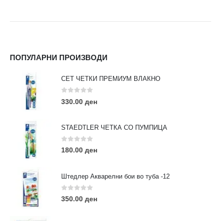
ПОПУЛАРНИ ПРОИЗВОДИ
СЕТ ЧЕТКИ ПРЕМИУМ ВЛАКНО
0
out of 5
330.00
ден
STAEDTLER ЧЕТКА СО ПУМПИЦА
0
out of 5
180.00
ден
Штедлер Акварелни бои во туба -12
0
out of 5
350.00
ден