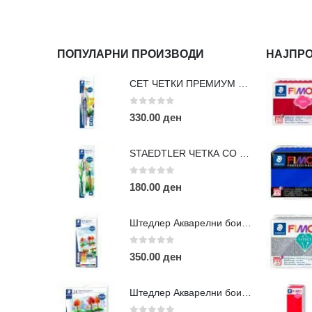
ПОПУЛАРНИ ПРОИЗВОДИ
НАЈПР
СЕТ ЧЕТКИ ПРЕМИУМ ВЛАКНО
0
out of 5
330.00
ден
STAEDTLER ЧЕТКА СО ПУМПИЦА
0
out of 5
180.00
ден
КОНТАКТ ИНФО
Штедлер Акварелни бои во туба -12
АДРЕСА:
ул. 3та Македонска Бригада бр.46
0
out of 5
350.00
ден
ТЕЛЕФОН:
0038977640534
Штедлер Акварелни бои во туба -24
EMAIL:
contact@moehobi.mk