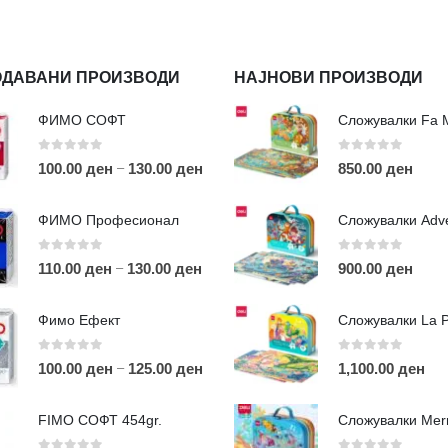
ОДАВАНИ ПРОИЗВОДИ
НАЈНОВИ ПРОИЗВОДИ
ФИМО СОФТ
0
out of 5
0
out of 5
–
100.00
ден
130.00
ден
850.00
ден
ФИМО Професионал
0
out of 5
0
out of 5
–
110.00
ден
130.00
ден
900.00
ден
ЛИНКОВИ
П
Фимо Ефект
Услови за користење
Големопродажба
0
out of 5
0
out of 5
–
100.00
ден
125.00
ден
1,100.00
ден
m
Кариера
За нас
r
FIMO СОФТ 454gr.
Рекламации
Д