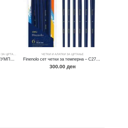
ЗА ЦРТАЊЕ
ЧЕТКИ И АЛАТКИ ЗА ЦРТАЊЕ
Ч
STAEDTLER СЕТ ЧЕТКИ СО ПУМПИЦА
Finenolo сет четки за темперна – С277 1/6
Finenolo 
300.00
ден