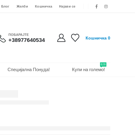
Блог
Желби
Кошничка
Најави се
ПОБАРАЈТЕ
Кошничка
0
+38977640534
B2B
Специјална Понуда!
Купи на големо!