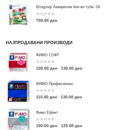
Штедлер Акварелни бои во туба -24
0
out of 5
700.00
ден
НАЈПРОДАВАНИ ПРОИЗВОДИ
ФИМО СОФТ
0
out of 5
100.00
ден
130.00
ден
–
ФИМО Професионал
0
out of 5
110.00
ден
130.00
ден
–
Фимо Ефект
0
out of 5
100.00
ден
125.00
ден
–