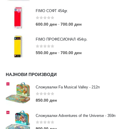
FIMO СОФТ 454gr.
0
out of 5
600.00
ден
700.00
ден
–
FIMO ПРОФЕСИОНАЛ 454гр.
0
out of 5
550.00
ден
700.00
ден
–
КОНТАКТ ИНФО
НАЈНОВИ ПРОИЗВОДИ
АДРЕСА:
ул. 3та Македонска Бригада бр.46
Сложувалки Fa Musical Valley - 212п
ТЕЛЕФОН:
0
out of 5
0038977640534
850.00
ден
EMAIL:
contact@moehobi.mk
Сложувалки Adventures of the Universe - 359п
РАБОТНО ВРЕМЕ:
Пон - Саб / 09:00 - 21:00
0
out of 5
900.00
ден