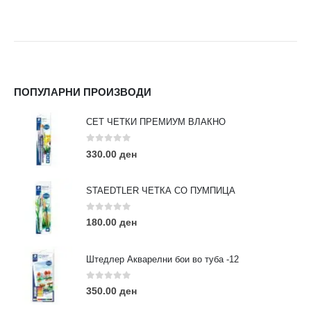
ПОПУЛАРНИ ПРОИЗВОДИ
СЕТ ЧЕТКИ ПРЕМИУМ ВЛАКНО
0
out of 5
330.00
ден
STAEDTLER ЧЕТКА СО ПУМПИЦА
0
out of 5
180.00
ден
Штедлер Акварелни бои во туба -12
0
out of 5
350.00
ден