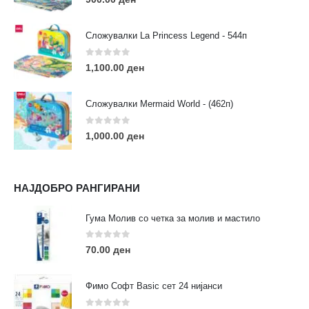
Сложувалки La Princess Legend - 544п
0
out of 5
1,100.00
ден
ЛИНКОВИ
Услови за користење
Сложувалки Mermaid World - (462п)
Големопродажба
Кариера
0
out of 5
1,000.00
ден
За нас
Рекламации
Заштита на податоци
НАЈДОБРО РАНГИРАНИ
Нашите локации
Гума Молив со четка за молив и мастило
ПОПУЛАРНИ ТАГОВИ
0
out of 5
70.00
ден
ART
eurodanvest
FIMO Креативни Сетови
hobi
kids
markers
pasteli
pigmentlineri
polymerclay
portret
Фимо Софт Basic сет 24 нијанси
rapitografi
sketch
staedtler
umetnost
АРТ