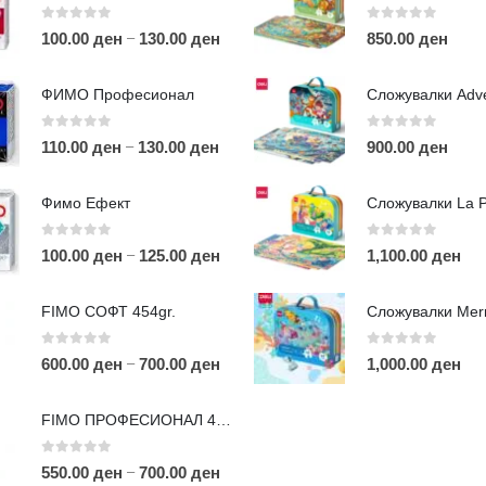
0
out of 5
0
out of 5
–
100.00
ден
130.00
ден
850.00
ден
ФИМО Професионал
0
out of 5
0
out of 5
–
110.00
ден
130.00
ден
900.00
ден
ЛИНКОВИ
П
Фимо Ефект
Услови за користење
Големопродажба
0
out of 5
0
out of 5
–
100.00
ден
125.00
ден
1,100.00
ден
m
Кариера
За нас
r
FIMO СОФТ 454gr.
Рекламации
Д
Заштита на податоци
0
out of 5
0
out of 5
–
600.00
ден
700.00
ден
1,000.00
ден
Нашите локации
а
п
FIMO ПРОФЕСИОНАЛ 454гр.
0
out of 5
–
550.00
ден
700.00
ден