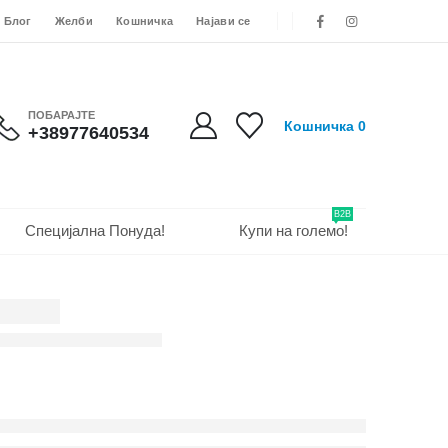
Блог
Желби
Кошничка
Најави се
ПОБАРАЈТЕ
Кошничка
0
+38977640534
B2B
Специјална Понуда!
Купи на големо!