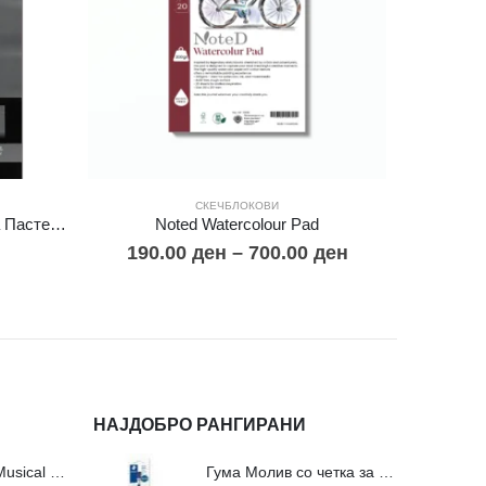
СКЕЧБЛОКОВИ
Скечблок Тонирани Листови за Пастел А4
Noted Watercolour Pad
190.00
ден
–
700.00
ден
НАЈДОБРО РАНГИРАНИ
Сложувалки Fa Musical Valley - 212п
Гума Молив со четка за молив и мастило