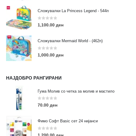
Сложувалки La Princess Legend - 544п
0
out of 5
1,100.00
ден
ЛИНКОВИ
Услови за користење
Сложувалки Mermaid World - (462п)
Големопродажба
Кариера
0
out of 5
1,000.00
ден
За нас
Рекламации
Заштита на податоци
НАЈДОБРО РАНГИРАНИ
Нашите локации
Гума Молив со четка за молив и мастило
ПОПУЛАРНИ ТАГОВИ
0
out of 5
70.00
ден
ART
eurodanvest
FIMO Креативни Сетови
hobi
kids
markers
pasteli
pigmentlineri
polymerclay
portret
Фимо Софт Basic сет 24 нијанси
rapitografi
sketch
staedtler
umetnost
АРТ
0
out of 5
1,200.00
ден