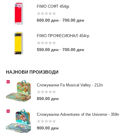
FIMO СОФТ 454gr.
0
out of 5
600.00
ден
700.00
ден
–
FIMO ПРОФЕСИОНАЛ 454гр.
0
out of 5
550.00
ден
700.00
ден
–
КОНТАКТ ИНФО
НАЈНОВИ ПРОИЗВОДИ
АДРЕСА:
ул. 3та Македонска Бригада бр.46
Сложувалки Fa Musical Valley - 212п
ТЕЛЕФОН:
0
out of 5
0038977640534
850.00
ден
EMAIL:
contact@moehobi.mk
Сложувалки Adventures of the Universe - 359п
РАБОТНО ВРЕМЕ:
Пон - Саб / 09:00 - 21:00
0
out of 5
900.00
ден