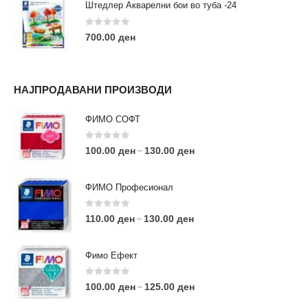
Штедлер Акварелни бои во туба -24
0
out of 5
700.00
ден
НАЈПРОДАВАНИ ПРОИЗВОДИ
ФИМО СОФТ
0
out of 5
100.00
ден
130.00
ден
–
ФИМО Професионал
0
out of 5
110.00
ден
130.00
ден
–
Фимо Ефект
0
out of 5
100.00
ден
125.00
ден
–