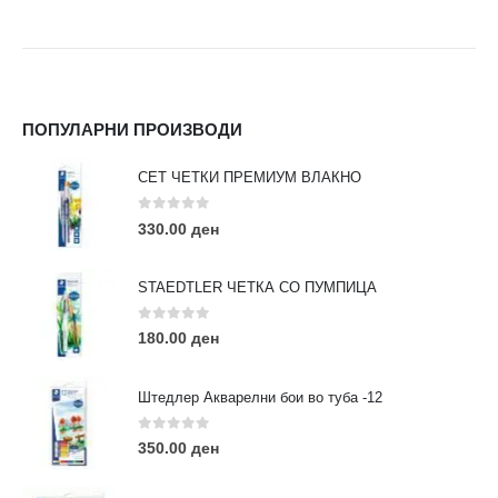
ПОПУЛАРНИ ПРОИЗВОДИ
СЕТ ЧЕТКИ ПРЕМИУМ ВЛАКНО
0
out of 5
330.00
ден
STAEDTLER ЧЕТКА СО ПУМПИЦА
0
out of 5
180.00
ден
Штедлер Акварелни бои во туба -12
0
out of 5
350.00
ден