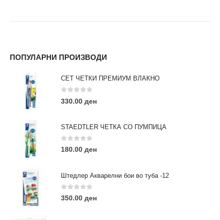
ПОПУЛАРНИ ПРОИЗВОДИ
СЕТ ЧЕТКИ ПРЕМИУМ ВЛАКНО
0
out of 5
330.00
ден
STAEDTLER ЧЕТКА СО ПУМПИЦА
0
out of 5
180.00
ден
Штедлер Акварелни бои во туба -12
0
out of 5
350.00
ден