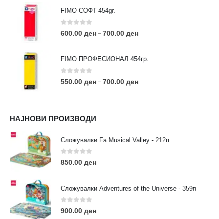
FIMO СОФТ 454gr.
0
out of 5
600.00
ден
700.00
ден
–
FIMO ПРОФЕСИОНАЛ 454гр.
0
out of 5
550.00
ден
700.00
ден
–
КОНТАКТ ИНФО
НАЈНОВИ ПРОИЗВОДИ
АДРЕСА:
ул. 3та Македонска Бригада бр.46
Сложувалки Fa Musical Valley - 212п
ТЕЛЕФОН:
0
out of 5
0038977640534
850.00
ден
EMAIL:
contact@moehobi.mk
Сложувалки Adventures of the Universe - 359п
РАБОТНО ВРЕМЕ:
Пон - Саб / 09:00 - 21:00
0
out of 5
900.00
ден