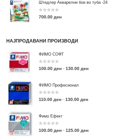
Штедлер Акварелни бои во туба -24
0
out of 5
700.00
ден
НАЈПРОДАВАНИ ПРОИЗВОДИ
ФИМО СОФТ
0
out of 5
100.00
ден
130.00
ден
–
ФИМО Професионал
0
out of 5
110.00
ден
130.00
ден
–
Фимо Ефект
0
out of 5
100.00
ден
125.00
ден
–