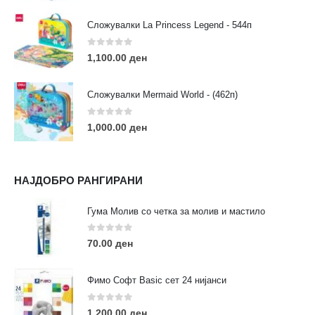
Сложувалки La Princess Legend - 544п
0
out of 5
1,100.00
ден
ЛИНКОВИ
Услови за користење
Сложувалки Mermaid World - (462п)
Големопродажба
Кариера
0
out of 5
1,000.00
ден
За нас
Рекламации
Заштита на податоци
НАЈДОБРО РАНГИРАНИ
Нашите локации
Гума Молив со четка за молив и мастило
ПОПУЛАРНИ ТАГОВИ
0
out of 5
70.00
ден
ART
eurodanvest
FIMO Креативни Сетови
hobi
kids
markers
pasteli
pigmentlineri
polymerclay
portret
Фимо Софт Basic сет 24 нијанси
rapitografi
sketch
staedtler
umetnost
АРТ
0
out of 5
1,200.00
ден