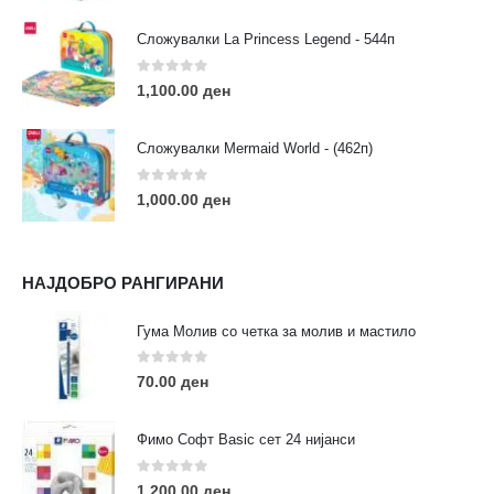
Сложувалки La Princess Legend - 544п
0
out of 5
1,100.00
ден
ЛИНКОВИ
Услови за користење
Сложувалки Mermaid World - (462п)
Големопродажба
Кариера
0
out of 5
1,000.00
ден
За нас
Рекламации
Заштита на податоци
НАЈДОБРО РАНГИРАНИ
Нашите локации
Гума Молив со четка за молив и мастило
ПОПУЛАРНИ ТАГОВИ
0
out of 5
70.00
ден
ART
eurodanvest
FIMO Креативни Сетови
hobi
kids
markers
pasteli
pigmentlineri
polymerclay
portret
Фимо Софт Basic сет 24 нијанси
rapitografi
sketch
staedtler
umetnost
АРТ
0
out of 5
1,200.00
ден