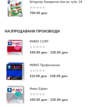
Штедлер Акварелни бои во туба -24
0
out of 5
700.00
ден
НАЈПРОДАВАНИ ПРОИЗВОДИ
ФИМО СОФТ
0
out of 5
100.00
ден
130.00
ден
–
ФИМО Професионал
0
out of 5
110.00
ден
130.00
ден
–
Фимо Ефект
0
out of 5
100.00
ден
125.00
ден
–