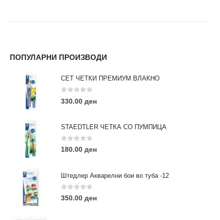
ПОПУЛАРНИ ПРОИЗВОДИ
СЕТ ЧЕТКИ ПРЕМИУМ ВЛАКНО
0
out of 5
330.00
ден
STAEDTLER ЧЕТКА СО ПУМПИЦА
0
out of 5
180.00
ден
Штедлер Акварелни бои во туба -12
0
out of 5
350.00
ден