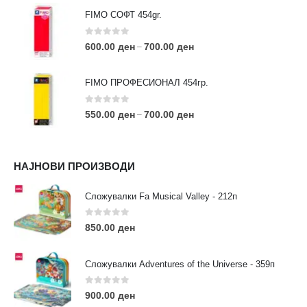
FIMO СОФТ 454gr.
0
out of 5
600.00
ден
700.00
ден
–
FIMO ПРОФЕСИОНАЛ 454гр.
0
out of 5
550.00
ден
700.00
ден
–
КОНТАКТ ИНФО
НАЈНОВИ ПРОИЗВОДИ
АДРЕСА:
ул. 3та Македонска Бригада бр.46
Сложувалки Fa Musical Valley - 212п
ТЕЛЕФОН:
0
out of 5
0038977640534
850.00
ден
EMAIL:
contact@moehobi.mk
Сложувалки Adventures of the Universe - 359п
РАБОТНО ВРЕМЕ:
Пон - Саб / 09:00 - 21:00
0
out of 5
900.00
ден