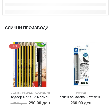
СЛИЧНИ ПРОИЗВОДИ
-12%
МОЛИВИ
,
УЧИЛИШЕН АСОРТИМАН
МОЛИВИ
Штедлер Noris 12 моливи + подарок маркер
Јаглен во молив 3 степени+блендер
290.00
ден
260.00
ден
330.00
ден