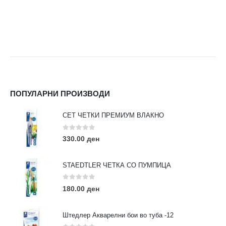
ПОПУЛАРНИ ПРОИЗВОДИ
СЕТ ЧЕТКИ ПРЕМИУМ ВЛАКНО
0
out of 5
330.00
ден
STAEDTLER ЧЕТКА СО ПУМПИЦА
0
out of 5
180.00
ден
Штедлер Акварелни бои во туба -12