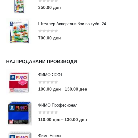
0
out of 5
350.00
ден
Штедлер Акварелни бои во туба -24
0
out of 5
700.00
ден
НАЈПРОДАВАНИ ПРОИЗВОДИ
ФИМО СОФТ
0
out of 5
100.00
ден
130.00
ден
–
ФИМО Професионал
0
out of 5
110.00
ден
130.00
ден
–
Фимо Ефект