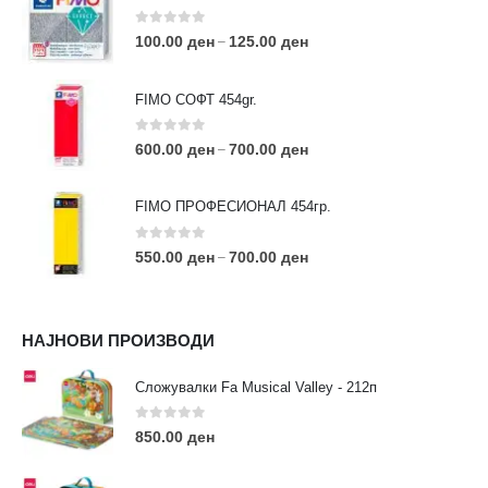
0
out of 5
100.00
ден
125.00
ден
–
FIMO СОФТ 454gr.
0
out of 5
600.00
ден
700.00
ден
–
FIMO ПРОФЕСИОНАЛ 454гр.
0
out of 5
550.00
ден
700.00
ден
–
КОНТАКТ ИНФО
НАЈНОВИ ПРОИЗВОДИ
АДРЕСА:
ул. 3та Македонска Бригада бр.46
Сложувалки Fa Musical Valley - 212п
ТЕЛЕФОН:
0
out of 5
0038977640534
850.00
ден
EMAIL:
contact@moehobi.mk