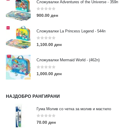
Сложувалки Adventures of the Universe - 359п
РАБОТНО ВРЕМЕ:
Пон - Саб / 09:00 - 21:00
0
out of 5
900.00
ден
Сложувалки La Princess Legend - 544п
0
out of 5
1,100.00
ден
ЛИНКОВИ
Услови за користење
Сложувалки Mermaid World - (462п)
Големопродажба
Кариера
0
out of 5
1,000.00
ден
За нас
Рекламации
Заштита на податоци
НАЈДОБРО РАНГИРАНИ
Нашите локации
Гума Молив со четка за молив и мастило
ПОПУЛАРНИ ТАГОВИ
0
out of 5
70.00
ден
ART
eurodanvest
FIMO Креативни Сетови
hobi
kids