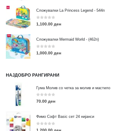
Сложувалки La Princess Legend - 544п
0
out of 5
1,100.00
ден
ЛИНКОВИ
Услови за користење
Сложувалки Mermaid World - (462п)
Големопродажба
Кариера
0
out of 5
1,000.00
ден
За нас
Рекламации
Заштита на податоци
НАЈДОБРО РАНГИРАНИ
Нашите локации
Гума Молив со четка за молив и мастило
ПОПУЛАРНИ ТАГОВИ
0
out of 5
70.00
ден
ART
eurodanvest
FIMO Креативни Сетови
hobi
kids
markers
pasteli
pigmentlineri
polymerclay
portret
Фимо Софт Basic сет 24 нијанси
rapitografi
sketch
staedtler
umetnost
АРТ
0
out of 5
1,200.00
ден