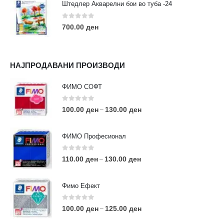
Штедлер Акварелни бои во туба -24
0
out of 5
700.00
ден
НАЈПРОДАВАНИ ПРОИЗВОДИ
ФИМО СОФТ
0
out of 5
100.00
ден
130.00
ден
–
ФИМО Професионал
0
out of 5
110.00
ден
130.00
ден
–
Фимо Ефект
0
out of 5
100.00
ден
125.00
ден
–