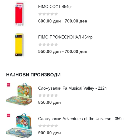
FIMO СОФТ 454gr.
0
out of 5
600.00
ден
700.00
ден
–
FIMO ПРОФЕСИОНАЛ 454гр.
0
out of 5
550.00
ден
700.00
ден
–
КОНТАКТ ИНФО
НАЈНОВИ ПРОИЗВОДИ
АДРЕСА:
ул. 3та Македонска Бригада бр.46
Сложувалки Fa Musical Valley - 212п
ТЕЛЕФОН:
0
out of 5
0038977640534
850.00
ден
EMAIL:
contact@moehobi.mk
Сложувалки Adventures of the Universe - 359п
РАБОТНО ВРЕМЕ:
Пон - Саб / 09:00 - 21:00
0
out of 5
900.00
ден