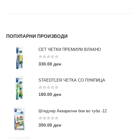
ПОПУЛАРНИ ПРОИЗВОДИ
СЕТ ЧЕТКИ ПРЕМИУМ ВЛАКНО
0
out of 5
330.00
ден
STAEDTLER ЧЕТКА СО ПУМПИЦА
0
out of 5
180.00
ден
Штедлер Акварелни бои во туба -12
0
out of 5
350.00
ден