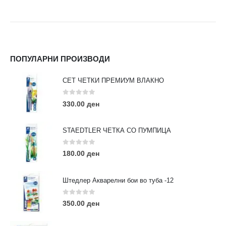
ПОПУЛАРНИ ПРОИЗВОДИ
СЕТ ЧЕТКИ ПРЕМИУМ ВЛАКНО
0
out of 5
330.00
ден
STAEDTLER ЧЕТКА СО ПУМПИЦА
0
out of 5
180.00
ден
Штедлер Акварелни бои во туба -12
0
out of 5
350.00
ден