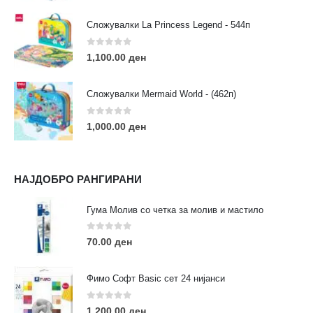
Сложувалки La Princess Legend - 544п
0
out of 5
1,100.00
ден
ЛИНКОВИ
Услови за користење
Сложувалки Mermaid World - (462п)
Големопродажба
Кариера
0
out of 5
1,000.00
ден
За нас
Рекламации
Заштита на податоци
НАЈДОБРО РАНГИРАНИ
Нашите локации
Гума Молив со четка за молив и мастило
ПОПУЛАРНИ ТАГОВИ
0
out of 5
70.00
ден
ART
eurodanvest
FIMO Креативни Сетови
hobi
kids
markers
pasteli
pigmentlineri
polymerclay
portret
Фимо Софт Basic сет 24 нијанси
rapitografi
sketch
staedtler
umetnost
АРТ
0
out of 5
1,200.00
ден