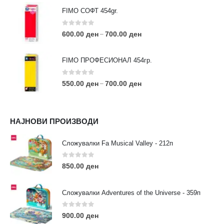
FIMO СОФТ 454gr.
0
out of 5
600.00
ден
700.00
ден
–
FIMO ПРОФЕСИОНАЛ 454гр.
0
out of 5
550.00
ден
700.00
ден
–
КОНТАКТ ИНФО
НАЈНОВИ ПРОИЗВОДИ
АДРЕСА:
ул. 3та Македонска Бригада бр.46
Сложувалки Fa Musical Valley - 212п
ТЕЛЕФОН:
0
out of 5
0038977640534
850.00
ден
EMAIL:
contact@moehobi.mk
Сложувалки Adventures of the Universe - 359п
РАБОТНО ВРЕМЕ:
Пон - Саб / 09:00 - 21:00
0
out of 5
900.00
ден