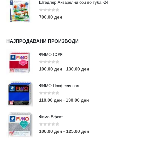
Штедлер Акварелни бои во туба -24
0
out of 5
700.00
ден
НАЈПРОДАВАНИ ПРОИЗВОДИ
ФИМО СОФТ
0
out of 5
100.00
ден
130.00
ден
–
ФИМО Професионал
0
out of 5
110.00
ден
130.00
ден
–
Фимо Ефект
0
out of 5
100.00
ден
125.00
ден
–