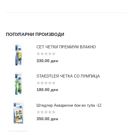
ПОПУЛАРНИ ПРОИЗВОДИ
СЕТ ЧЕТКИ ПРЕМИУМ ВЛАКНО
0
out of 5
330.00
ден
STAEDTLER ЧЕТКА СО ПУМПИЦА
0
out of 5
180.00
ден
Штедлер Акварелни бои во туба -12
0
out of 5
350.00
ден