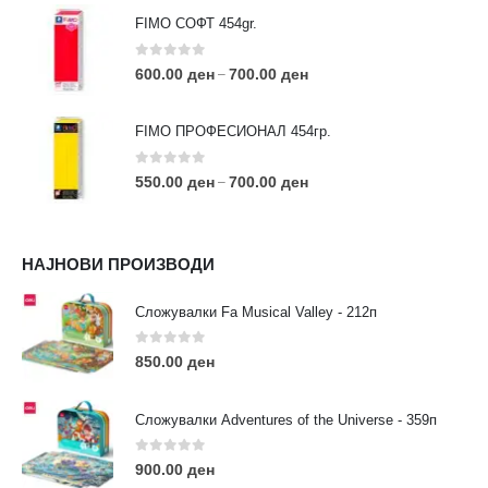
FIMO СОФТ 454gr.
0
out of 5
600.00
ден
700.00
ден
–
FIMO ПРОФЕСИОНАЛ 454гр.
0
out of 5
550.00
ден
700.00
ден
–
КОНТАКТ ИНФО
НАЈНОВИ ПРОИЗВОДИ
АДРЕСА:
ул. 3та Македонска Бригада бр.46
Сложувалки Fa Musical Valley - 212п
ТЕЛЕФОН:
0
out of 5
0038977640534
850.00
ден
EMAIL:
contact@moehobi.mk
Сложувалки Adventures of the Universe - 359п
РАБОТНО ВРЕМЕ:
Пон - Саб / 09:00 - 21:00
0
out of 5
900.00
ден