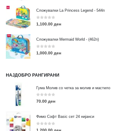
Сложувалки La Princess Legend - 544п
0
out of 5
1,100.00
ден
ЛИНКОВИ
Услови за користење
Сложувалки Mermaid World - (462п)
Големопродажба
Кариера
0
out of 5
1,000.00
ден
За нас
Рекламации
Заштита на податоци
НАЈДОБРО РАНГИРАНИ
Нашите локации
Гума Молив со четка за молив и мастило
ПОПУЛАРНИ ТАГОВИ
0
out of 5
70.00
ден
ART
eurodanvest
FIMO Креативни Сетови
hobi
kids
markers
pasteli
pigmentlineri
polymerclay
portret
Фимо Софт Basic сет 24 нијанси
rapitografi
sketch
staedtler
umetnost
АРТ
0
out of 5
1,200.00
ден