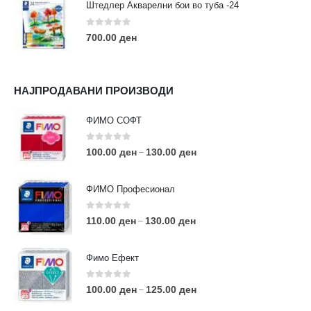
Штедлер Акварелни бои во туба -24
0
out of 5
700.00
ден
НАЈПРОДАВАНИ ПРОИЗВОДИ
ФИМО СОФТ
0
out of 5
100.00
ден
130.00
ден
–
ФИМО Професионал
0
out of 5
110.00
ден
130.00
ден
–
Фимо Ефект
0
out of 5
100.00
ден
125.00
ден
–