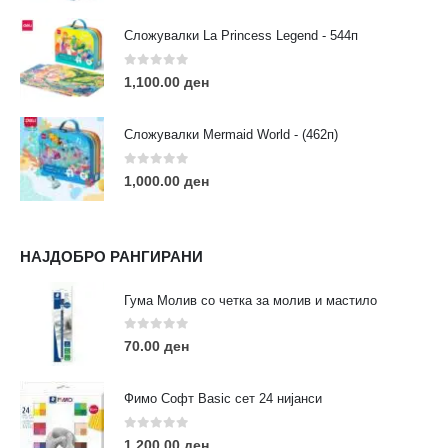
Сложувалки La Princess Legend - 544п
0
out of 5
1,100.00
ден
ЛИНКОВИ
Услови за користење
Сложувалки Mermaid World - (462п)
Големопродажба
Кариера
0
out of 5
1,000.00
ден
За нас
Рекламации
Заштита на податоци
НАЈДОБРО РАНГИРАНИ
Нашите локации
Гума Молив со четка за молив и мастило
ПОПУЛАРНИ ТАГОВИ
0
out of 5
70.00
ден
ART
eurodanvest
FIMO Креативни Сетови
hobi
kids
markers
pasteli
pigmentlineri
polymerclay
portret
Фимо Софт Basic сет 24 нијанси
rapitografi
sketch
staedtler
umetnost
АРТ
0
out of 5
1,200.00
ден