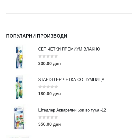
ПОПУЛАРНИ ПРОИЗВОДИ
СЕТ ЧЕТКИ ПРЕМИУМ ВЛАКНО
0
out of 5
330.00
ден
STAEDTLER ЧЕТКА СО ПУМПИЦА
0
out of 5
180.00
ден
Штедлер Акварелни бои во туба -12
0
out of 5
350.00
ден