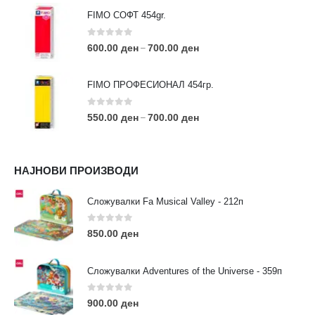
FIMO СОФТ 454gr.
0
out of 5
600.00
ден
700.00
ден
–
FIMO ПРОФЕСИОНАЛ 454гр.
0
out of 5
550.00
ден
700.00
ден
–
КОНТАКТ ИНФО
НАЈНОВИ ПРОИЗВОДИ
АДРЕСА:
ул. 3та Македонска Бригада бр.46
Сложувалки Fa Musical Valley - 212п
ТЕЛЕФОН:
0
out of 5
0038977640534
850.00
ден
EMAIL:
contact@moehobi.mk
Сложувалки Adventures of the Universe - 359п
РАБОТНО ВРЕМЕ:
Пон - Саб / 09:00 - 21:00
0
out of 5
900.00
ден