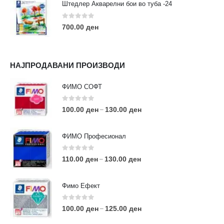
Штедлер Акварелни бои во туба -24
0
out of 5
700.00
ден
НАЈПРОДАВАНИ ПРОИЗВОДИ
ФИМО СОФТ
0
out of 5
100.00
ден
130.00
ден
–
ФИМО Професионал
0
out of 5
110.00
ден
130.00
ден
–
Фимо Ефект
0
out of 5
100.00
ден
125.00
ден
–