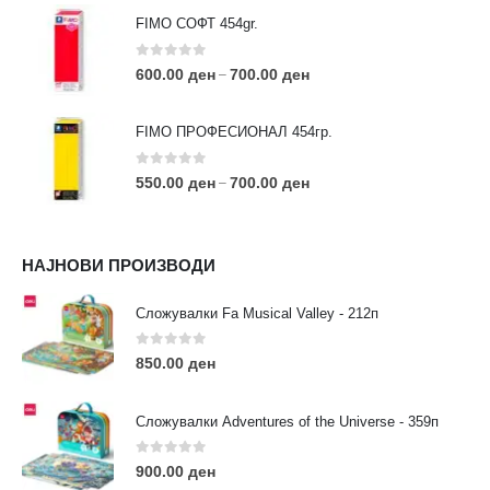
FIMO СОФТ 454gr.
0
out of 5
600.00
ден
700.00
ден
–
FIMO ПРОФЕСИОНАЛ 454гр.
0
out of 5
550.00
ден
700.00
ден
–
КОНТАКТ ИНФО
НАЈНОВИ ПРОИЗВОДИ
АДРЕСА:
ул. 3та Македонска Бригада бр.46
Сложувалки Fa Musical Valley - 212п
ТЕЛЕФОН:
0
out of 5
0038977640534
850.00
ден
EMAIL:
contact@moehobi.mk
Сложувалки Adventures of the Universe - 359п
РАБОТНО ВРЕМЕ:
Пон - Саб / 09:00 - 21:00
0
out of 5
900.00
ден