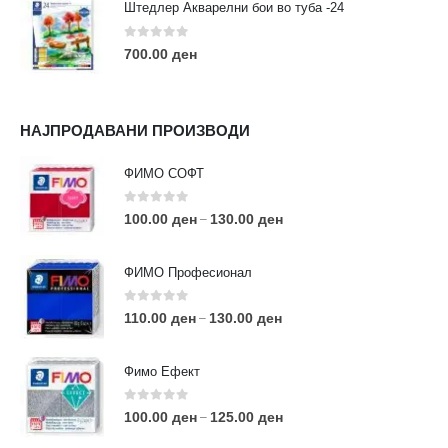
Штедлер Акварелни бои во туба -24
0
out of 5
700.00
ден
НАЈПРОДАВАНИ ПРОИЗВОДИ
ФИМО СОФТ
0
out of 5
100.00
ден
130.00
ден
–
ФИМО Професионал
0
out of 5
110.00
ден
130.00
ден
–
Фимо Ефект
0
out of 5
100.00
ден
125.00
ден
–