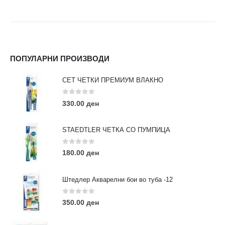
ПОПУЛАРНИ ПРОИЗВОДИ
СЕТ ЧЕТКИ ПРЕМИУМ ВЛАКНО
0
out of 5
330.00
ден
STAEDTLER ЧЕТКА СО ПУМПИЦА
0
out of 5
180.00
ден
Штедлер Акварелни бои во туба -12
0
out of 5
350.00
ден