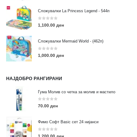
Сложувалки La Princess Legend - 544п
0
out of 5
1,100.00
ден
ЛИНКОВИ
Услови за користење
Сложувалки Mermaid World - (462п)
Големопродажба
Кариера
0
out of 5
1,000.00
ден
За нас
Рекламации
Заштита на податоци
НАЈДОБРО РАНГИРАНИ
Нашите локации
Гума Молив со четка за молив и мастило
ПОПУЛАРНИ ТАГОВИ
0
out of 5
70.00
ден
ART
eurodanvest
FIMO Креативни Сетови
hobi
kids
markers
pasteli
pigmentlineri
polymerclay
portret
Фимо Софт Basic сет 24 нијанси
rapitografi
sketch
staedtler
umetnost
АРТ
0
out of 5
1,200.00
ден