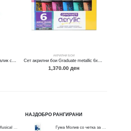
АКРИЛНИ БОИ
Монт Март Акрилни бои – Металик сет 8×18мл
Сет акрилни бои Graduate metallic 6х75мл.
Сет акр
1,370.00
ден
НАЈДОБРО РАНГИРАНИ
Сложувалки Fa Musical Valley - 212п
Гума Молив со четка за молив и мастило