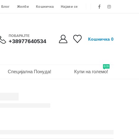
Блог
Желби
Кошничка
Најави се
ПОБАРАЈТЕ
Кошничка
0
+38977640534
B2B
Специјална Понуда!
Купи на големо!