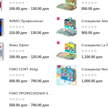
0
out of 5
0
out of 5
–
100.00
ден
130.00
ден
850.00
ден
ФИМО Професионал
0
out of 5
0
out of 5
–
110.00
ден
130.00
ден
900.00
ден
ЛИНКОВИ
П
Фимо Ефект
Услови за користење
Големопродажба
0
out of 5
0
out of 5
–
100.00
ден
125.00
ден
1,100.00
ден
m
Кариера
За нас
r
FIMO СОФТ 454gr.
Рекламации
Д
Заштита на податоци
0
out of 5
0
out of 5
–
600.00
ден
700.00
ден
1,000.00
ден
Нашите локации
а
п
FIMO ПРОФЕСИОНАЛ 454гр.
0
out of 5
–
550.00
ден
700.00
ден