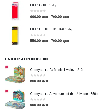
FIMO СОФТ 454gr.
0
out of 5
600.00
ден
700.00
ден
–
FIMO ПРОФЕСИОНАЛ 454гр.
0
out of 5
550.00
ден
700.00
ден
–
КОНТАКТ ИНФО
НАЈНОВИ ПРОИЗВОДИ
АДРЕСА:
ул. 3та Македонска Бригада бр.46
Сложувалки Fa Musical Valley - 212п
ТЕЛЕФОН:
0
out of 5
0038977640534
850.00
ден
EMAIL:
contact@moehobi.mk
Сложувалки Adventures of the Universe - 359п
РАБОТНО ВРЕМЕ:
Пон - Саб / 09:00 - 21:00
0
out of 5
900.00
ден