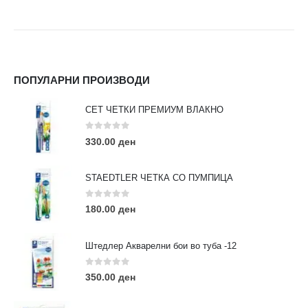
ПОПУЛАРНИ ПРОИЗВОДИ
СЕТ ЧЕТКИ ПРЕМИУМ ВЛАКНО
0
out of 5
330.00
ден
STAEDTLER ЧЕТКА СО ПУМПИЦА
0
out of 5
180.00
ден
Штедлер Акварелни бои во туба -12
0
out of 5
350.00
ден