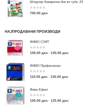
Штедлер Акварелни бои во туба -24
0
out of 5
700.00
ден
НАЈПРОДАВАНИ ПРОИЗВОДИ
ФИМО СОФТ
0
out of 5
100.00
ден
130.00
ден
–
ФИМО Професионал
0
out of 5
110.00
ден
130.00
ден
–
Фимо Ефект
0
out of 5
100.00
ден
125.00
ден
–