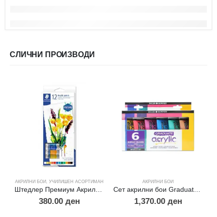
СЛИЧНИ ПРОИЗВОДИ
АКРИЛНИ БОИ
,
УЧИЛИШЕН АСОРТИМАН
АКРИЛНИ БОИ
А
Штедлер Премиум Акрилни бои -12
Сет акрилни бои Graduate metallic 6х75мл.
380.00
ден
1,370.00
ден