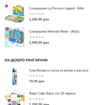
Сложувалки La Princess Legend - 544п
0
out of 5
1,100.00
ден
ЛИНКОВИ
Услови за користење
Сложувалки Mermaid World - (462п)
Големопродажба
Кариера
0
out of 5
1,000.00
ден
За нас
Рекламации
Заштита на податоци
НАЈДОБРО РАНГИРАНИ
Нашите локации
Гума Молив со четка за молив и мастило
ПОПУЛАРНИ ТАГОВИ
0
out of 5
70.00
ден
ART
eurodanvest
FIMO Креативни Сетови
hobi
kids
markers
pasteli
pigmentlineri
polymerclay
portret
Фимо Софт Basic сет 24 нијанси
rapitografi
sketch
staedtler
umetnost
АРТ
0
out of 5
1,200.00
ден