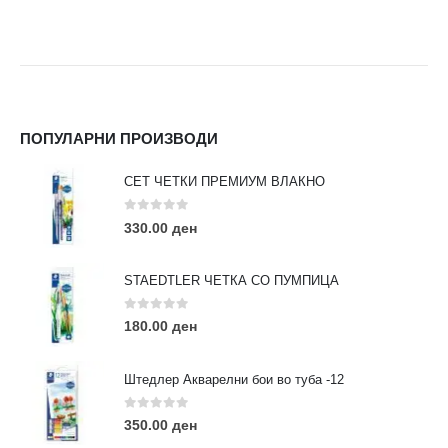
ПОПУЛАРНИ ПРОИЗВОДИ
СЕТ ЧЕТКИ ПРЕМИУМ ВЛАКНО
0
out of 5
330.00
ден
STAEDTLER ЧЕТКА СО ПУМПИЦА
0
out of 5
180.00
ден
Штедлер Акварелни бои во туба -12
0
out of 5
350.00
ден