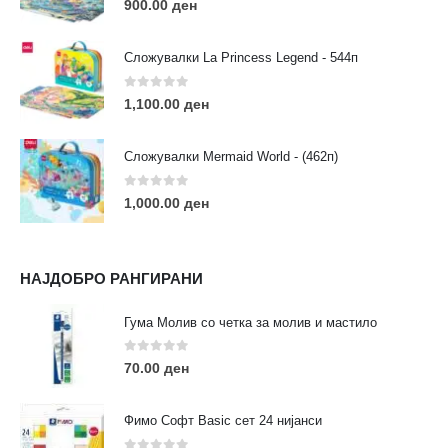
900.00
ден
Сложувалки La Princess Legend - 544п
0
out of 5
1,100.00
ден
ЛИНКОВИ
Услови за користење
Сложувалки Mermaid World - (462п)
Големопродажба
Кариера
0
out of 5
1,000.00
ден
За нас
Рекламации
Заштита на податоци
НАЈДОБРО РАНГИРАНИ
Нашите локации
Гума Молив со четка за молив и мастило
ПОПУЛАРНИ ТАГОВИ
0
out of 5
70.00
ден
ART
eurodanvest
FIMO Креативни Сетови
hobi
kids
markers
pasteli
pigmentlineri
polymerclay
portret
Фимо Софт Basic сет 24 нијанси
rapitografi
sketch
staedtler
umetnost
АРТ