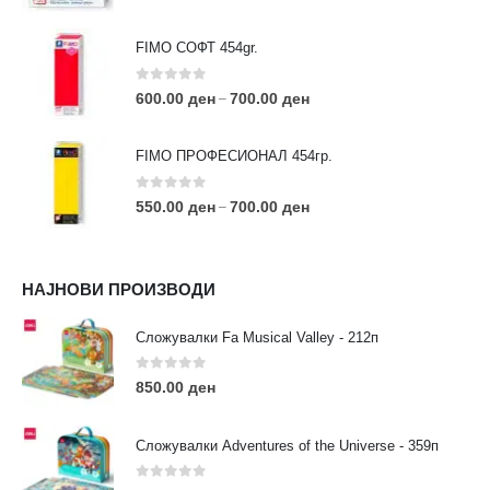
FIMO СОФТ 454gr.
0
out of 5
600.00
ден
700.00
ден
–
FIMO ПРОФЕСИОНАЛ 454гр.
0
out of 5
550.00
ден
700.00
ден
–
КОНТАКТ ИНФО
НАЈНОВИ ПРОИЗВОДИ
АДРЕСА:
ул. 3та Македонска Бригада бр.46
Сложувалки Fa Musical Valley - 212п
ТЕЛЕФОН:
0
out of 5
0038977640534
850.00
ден
EMAIL:
contact@moehobi.mk
Сложувалки Adventures of the Universe - 359п
РАБОТНО ВРЕМЕ:
Пон - Саб / 09:00 - 21:00
0
out of 5