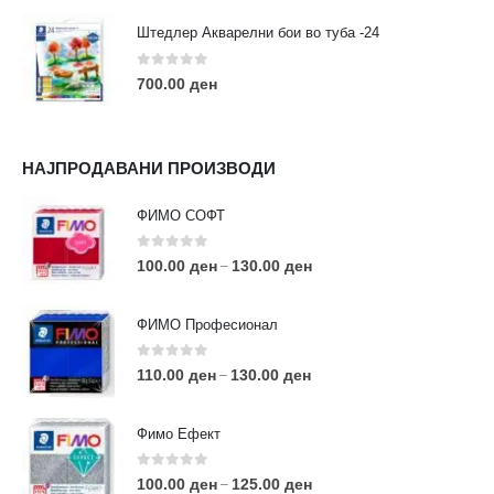
Штедлер Акварелни бои во туба -24
0
out of 5
700.00
ден
НАЈПРОДАВАНИ ПРОИЗВОДИ
ФИМО СОФТ
0
out of 5
100.00
ден
130.00
ден
–
ФИМО Професионал
0
out of 5
110.00
ден
130.00
ден
–
Фимо Ефект
0
out of 5
100.00
ден
125.00
ден
–