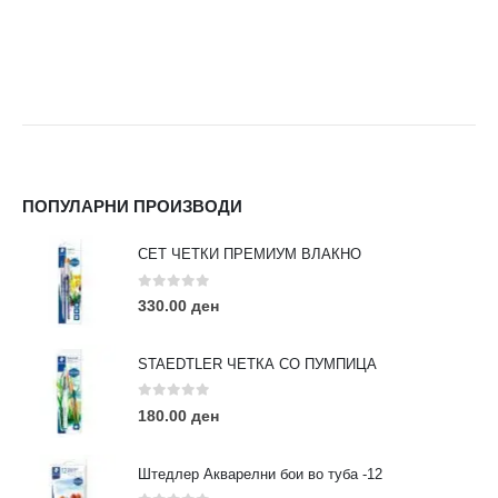
ПОПУЛАРНИ ПРОИЗВОДИ
СЕТ ЧЕТКИ ПРЕМИУМ ВЛАКНО
0
out of 5
330.00
ден
STAEDTLER ЧЕТКА СО ПУМПИЦА
0
out of 5
180.00
ден
Штедлер Акварелни бои во туба -12