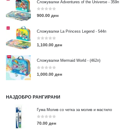
Сложувалки Adventures of the Universe - 359п
РАБОТНО ВРЕМЕ:
Пон - Саб / 09:00 - 21:00
0
out of 5
900.00
ден
Сложувалки La Princess Legend - 544п
0
out of 5
1,100.00
ден
ЛИНКОВИ
Услови за користење
Сложувалки Mermaid World - (462п)
Големопродажба
Кариера
0
out of 5
1,000.00
ден
За нас
Рекламации
Заштита на податоци
НАЈДОБРО РАНГИРАНИ
Нашите локации
Гума Молив со четка за молив и мастило
ПОПУЛАРНИ ТАГОВИ
0
out of 5
70.00
ден
ART
eurodanvest
FIMO Креативни Сетови
hobi
kids