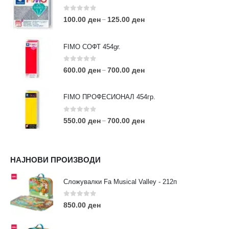
0
out of 5
100.00
ден
125.00
ден
–
FIMO СОФТ 454gr.
0
out of 5
600.00
ден
700.00
ден
–
FIMO ПРОФЕСИОНАЛ 454гр.
0
out of 5
550.00
ден
700.00
ден
–
КОНТАКТ ИНФО
НАЈНОВИ ПРОИЗВОДИ
АДРЕСА:
ул. 3та Македонска Бригада бр.46
Сложувалки Fa Musical Valley - 212п
ТЕЛЕФОН:
0
out of 5
0038977640534
850.00
ден
EMAIL:
contact@moehobi.mk