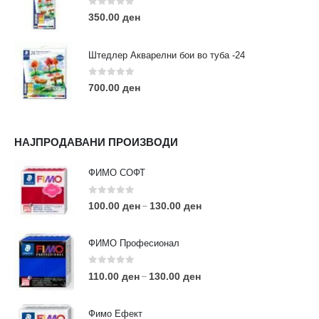
0
out of 5
350.00
ден
Штедлер Акварелни бои во туба -24
0
out of 5
700.00
ден
НАЈПРОДАВАНИ ПРОИЗВОДИ
ФИМО СОФТ
0
out of 5
100.00
ден
130.00
ден
–
ФИМО Професионал
0
out of 5
110.00
ден
130.00
ден
–
Фимо Ефект