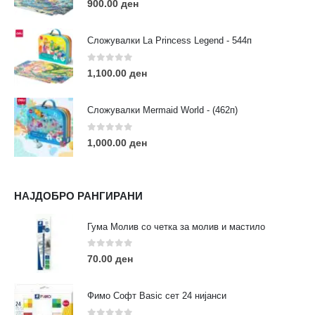
900.00
ден
Сложувалки La Princess Legend - 544п
0
out of 5
1,100.00
ден
ЛИНКОВИ
Услови за користење
Сложувалки Mermaid World - (462п)
Големопродажба
Кариера
0
out of 5
1,000.00
ден
За нас
Рекламации
Заштита на податоци
НАЈДОБРО РАНГИРАНИ
Нашите локации
Гума Молив со четка за молив и мастило
ПОПУЛАРНИ ТАГОВИ
0
out of 5
70.00
ден
ART
eurodanvest
FIMO Креативни Сетови
hobi
kids
markers
pasteli
pigmentlineri
polymerclay
portret
Фимо Софт Basic сет 24 нијанси
rapitografi
sketch
staedtler
umetnost
АРТ