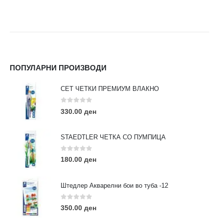
ПОПУЛАРНИ ПРОИЗВОДИ
СЕТ ЧЕТКИ ПРЕМИУМ ВЛАКНО
0
out of 5
330.00
ден
STAEDTLER ЧЕТКА СО ПУМПИЦА
0
out of 5
180.00
ден
Штедлер Акварелни бои во туба -12
0
out of 5
350.00
ден