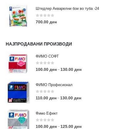
Штедлер Акварелни бои во туба -24
0
out of 5
700.00
ден
НАЈПРОДАВАНИ ПРОИЗВОДИ
ФИМО СОФТ
0
out of 5
100.00
ден
130.00
ден
–
ФИМО Професионал
0
out of 5
110.00
ден
130.00
ден
–
Фимо Ефект
0
out of 5
100.00
ден
125.00
ден
–