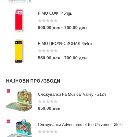
FIMO СОФТ 454gr.
0
out of 5
600.00
ден
700.00
ден
–
FIMO ПРОФЕСИОНАЛ 454гр.
0
out of 5
550.00
ден
700.00
ден
–
КОНТАКТ ИНФО
НАЈНОВИ ПРОИЗВОДИ
АДРЕСА:
ул. 3та Македонска Бригада бр.46
Сложувалки Fa Musical Valley - 212п
ТЕЛЕФОН:
0
out of 5
0038977640534
850.00
ден
EMAIL:
contact@moehobi.mk
Сложувалки Adventures of the Universe - 359п
РАБОТНО ВРЕМЕ:
Пон - Саб / 09:00 - 21:00
0
out of 5