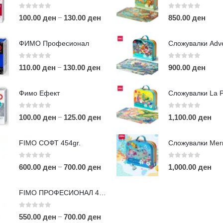
0
out of 5
0
out of 5
–
100.00
ден
130.00
ден
850.00
ден
ФИМО Професионал
0
out of 5
0
out of 5
–
110.00
ден
130.00
ден
900.00
ден
ЛИНКОВИ
П
Фимо Ефект
Услови за користење
Големопродажба
0
out of 5
0
out of 5
–
100.00
ден
125.00
ден
1,100.00
ден
m
Кариера
За нас
r
FIMO СОФТ 454gr.
Рекламации
Д
Заштита на податоци
0
out of 5
0
out of 5
–
600.00
ден
700.00
ден
1,000.00
ден
Нашите локации
а
п
FIMO ПРОФЕСИОНАЛ 454гр.
0
out of 5
–
550.00
ден
700.00
ден