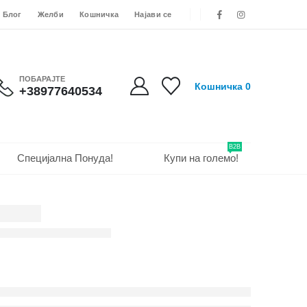
Блог
Желби
Кошничка
Најави се
ПОБАРАЈТЕ
Кошничка
0
+38977640534
B2B
Специјална Понуда!
Купи на големо!