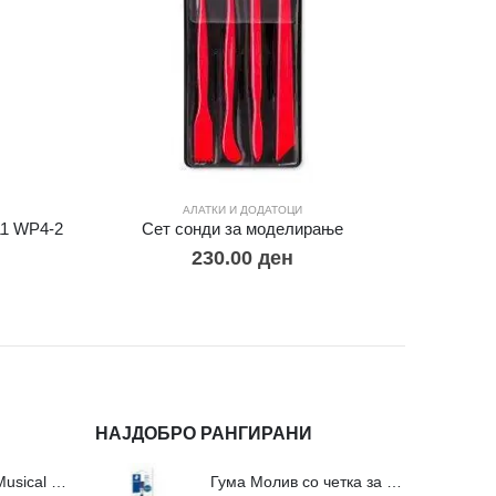
АЛАТКИ И ДОДАТОЦИ
11 WP4-2
Сет сонди за моделирање
Сне
230.00
ден
НАЈДОБРО РАНГИРАНИ
Сложувалки Fa Musical Valley - 212п
Гума Молив со четка за молив и мастило