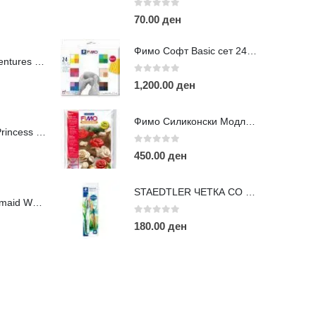
0
out of 5
70.00
ден
Фимо Софт Basic сет 24 нијанси
Сложувалки Adventures of the Universe - 359п
0
out of 5
1,200.00
ден
ОПУЛАРНИ ТАГОВИ
Фимо Силиконски Модли-Рози
Сложувалки La Princess Legend - 544п
ART
eurodanvest
FIMO Креативни Сетови
hobi
kids
0
out of 5
450.00
ден
arkers
pasteli
pigmentlineri
polymerclay
portret
STAEDTLER ЧЕТКА СО ПУМПИЦА
apitografi
sketch
staedtler
umetnost
АРТ
Сложувалки Mermaid World - (462п)
изајн и Техничко Цртање
Моливи
Фломастери Маркери
0
out of 5
180.00
ден
рхитектура
боење
бои
боици
глина
деца
олимерна глина фимо
фајнлајнери
цртање
четки