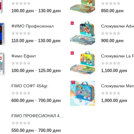
0
out of 5
0
out of 5
–
100.00
ден
130.00
ден
850.00
ден
ФИМО Професионал
0
out of 5
0
out of 5
–
110.00
ден
130.00
ден
900.00
ден
ЛИНКОВИ
П
Фимо Ефект
Услови за користење
Големопродажба
0
out of 5
0
out of 5
–
100.00
ден
125.00
ден
1,100.00
ден
m
Кариера
За нас
r
FIMO СОФТ 454gr.
Рекламации
Д
Заштита на податоци
0
out of 5
0
out of 5
–
600.00
ден
700.00
ден
1,000.00
ден
Нашите локации
а
п
FIMO ПРОФЕСИОНАЛ 454гр.
0
out of 5
–
550.00
ден
700.00
ден