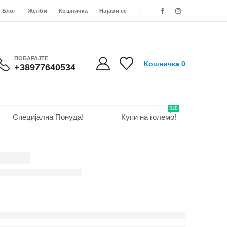
Блог
Желби
Кошничка
Најави се
ПОБАРАЈТЕ
Кошничка
0
+38977640534
B2B
Специјална Понуда!
Купи на големо!