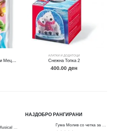
АЛАТКИ И ДОДАТОЦИ
Фимо Силиконски Модли -Мали Мециња
Снежна Топка 2
Нож
400.00
ден
НАЈДОБРО РАНГИРАНИ
Гума Молив со четка за молив и мастило
Сложувалки Fa Musical Valley - 212п