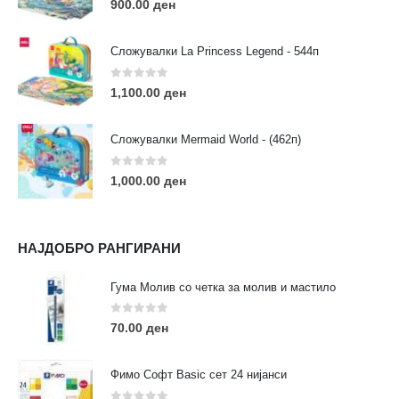
900.00
ден
Сложувалки La Princess Legend - 544п
0
out of 5
1,100.00
ден
ЛИНКОВИ
Услови за користење
Сложувалки Mermaid World - (462п)
Големопродажба
Кариера
0
out of 5
1,000.00
ден
За нас
Рекламации
Заштита на податоци
НАЈДОБРО РАНГИРАНИ
Нашите локации
Гума Молив со четка за молив и мастило
ПОПУЛАРНИ ТАГОВИ
0
out of 5
70.00
ден
ART
eurodanvest
FIMO Креативни Сетови
hobi
kids
markers
pasteli
pigmentlineri
polymerclay
portret
Фимо Софт Basic сет 24 нијанси
rapitografi
sketch
staedtler
umetnost
АРТ