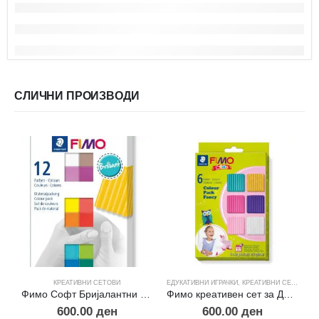
СЛИЧНИ ПРОИЗВОДИ
КРЕАТИВНИ СЕТОВИ
ЕДУКАТИВНИ ИГРАЧКИ
,
КРЕАТИВНИ СЕТОВИ
Е
Фимо Софт Бријалантни бои сет
Фимо креативен сет за Деца-Фенси
600.00
ден
600.00
ден