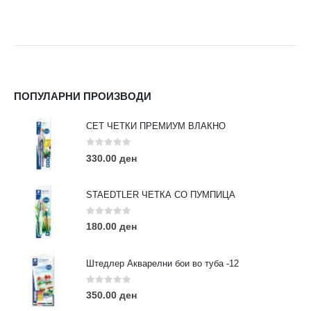
ПОПУЛАРНИ ПРОИЗВОДИ
СЕТ ЧЕТКИ ПРЕМИУМ ВЛАКНО
0
out of 5
330.00
ден
STAEDTLER ЧЕТКА СО ПУМПИЦА
0
out of 5
180.00
ден
Штедлер Акварелни бои во туба -12
0
out of 5
350.00
ден