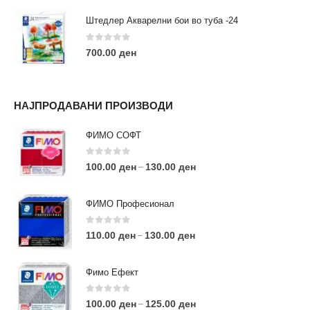
Штедлер Акварелни бои во туба -24
0
out of 5
700.00
ден
НАЈПРОДАВАНИ ПРОИЗВОДИ
ФИМО СОФТ
0
out of 5
100.00
ден
130.00
ден
–
ФИМО Професионал
0
out of 5
110.00
ден
130.00
ден
–
Фимо Ефект
0
out of 5
100.00
ден
125.00
ден
–