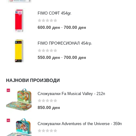
FIMO СОФТ 454gr.
0
out of 5
600.00
ден
700.00
ден
–
FIMO ПРОФЕСИОНАЛ 454гр.
0
out of 5
550.00
ден
700.00
ден
–
КОНТАКТ ИНФО
НАЈНОВИ ПРОИЗВОДИ
АДРЕСА:
ул. 3та Македонска Бригада бр.46
Сложувалки Fa Musical Valley - 212п
ТЕЛЕФОН:
0
out of 5
0038977640534
850.00
ден
EMAIL:
contact@moehobi.mk
Сложувалки Adventures of the Universe - 359п
РАБОТНО ВРЕМЕ:
Пон - Саб / 09:00 - 21:00
0
out of 5