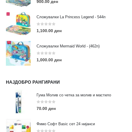
900.00
ден
Сложувалки La Princess Legend - 544п
0
out of 5
1,100.00
ден
ЛИНКОВИ
Услови за користење
Сложувалки Mermaid World - (462п)
Големопродажба
Кариера
0
out of 5
1,000.00
ден
За нас
Рекламации
Заштита на податоци
НАЈДОБРО РАНГИРАНИ
Нашите локации
Гума Молив со четка за молив и мастило
ПОПУЛАРНИ ТАГОВИ
0
out of 5
70.00
ден
ART
eurodanvest
FIMO Креативни Сетови
hobi
kids
markers
pasteli
pigmentlineri
polymerclay
portret
Фимо Софт Basic сет 24 нијанси
rapitografi
sketch
staedtler
umetnost
АРТ