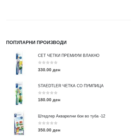
ПОПУЛАРНИ ПРОИЗВОДИ
СЕТ ЧЕТКИ ПРЕМИУМ ВЛАКНО
0
out of 5
330.00
ден
STAEDTLER ЧЕТКА СО ПУМПИЦА
0
out of 5
180.00
ден
Штедлер Акварелни бои во туба -12
0
out of 5
350.00
ден