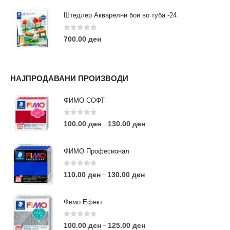
Штедлер Акварелни бои во туба -24
0
out of 5
700.00
ден
НАЈПРОДАВАНИ ПРОИЗВОДИ
ФИМО СОФТ
0
out of 5
100.00
ден
130.00
ден
–
ФИМО Професионал
0
out of 5
110.00
ден
130.00
ден
–
Фимо Ефект
0
out of 5
100.00
ден
125.00
ден
–