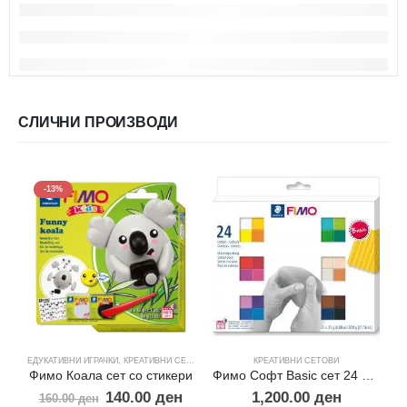
СЛИЧНИ ПРОИЗВОДИ
-13%
ЕДУКАТИВНИ ИГРАЧКИ
,
КРЕАТИВНИ СЕТОВИ
КРЕАТИВНИ СЕТОВИ
К
Фимо Коала сет со стикери
Фимо Софт Basic сет 24 нијанси
140.00
ден
1,200.00
ден
160.00
ден