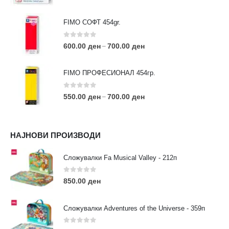
FIMO СОФТ 454gr.
0
out of 5
600.00
ден
700.00
ден
–
FIMO ПРОФЕСИОНАЛ 454гр.
0
out of 5
550.00
ден
700.00
ден
–
КОНТАКТ ИНФО
НАЈНОВИ ПРОИЗВОДИ
АДРЕСА:
ул. 3та Македонска Бригада бр.46
Сложувалки Fa Musical Valley - 212п
ТЕЛЕФОН:
0
out of 5
0038977640534
850.00
ден
EMAIL:
contact@moehobi.mk
Сложувалки Adventures of the Universe - 359п
РАБОТНО ВРЕМЕ:
Пон - Саб / 09:00 - 21:00
0
out of 5